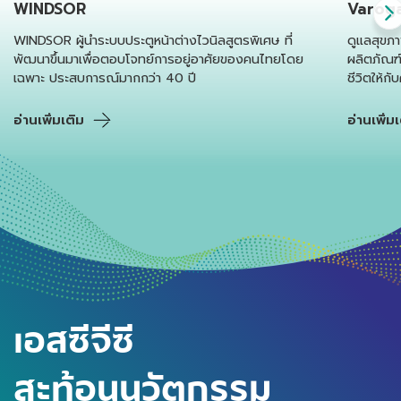
WINDSOR
Varog
WINDSOR ผู้นำระบบประตูหน้าต่างไวนิลสูตรพิเศษ ที่
ดูแลสุขภ
พัฒนาขึ้นมาเพื่อตอบโจทย์การอยู่อาศัยของคนไทยโดย
ผลิตภัณฑ์
เฉพาะ ประสบการณ์มากกว่า 40 ปี
ชีวิตให้ก
อ่านเพิ่มเติม
อ่านเพิ่ม
เอสซีจีซี
สะท้อนนวัตกรรม