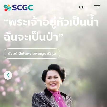
TH
“พระเจ้าอยู่หัวเป็นน้ำ
ฉันจะเป็นป่า”
น้อมรําลึกในพระมหากรุณาธิคุณ