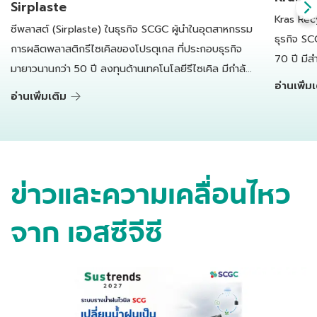
Sirplaste
Kras Rec
ซีพลาสต์ (Sirplaste) ในธุรกิจ SCGC ผู้นำในอุตสาหกรรม
ธุรกิจ SC
การผลิตพลาสติกรีไซเคิลของโปรตุเกส ที่ประกอบธุรกิจ
70 ปี มีส
มายาวนานกว่า 50 ปี ลงทุนด้านเทคโนโลยีรีไซเคิล มีกำลัง
เนเธอร์แ
อ่านเพิ่ม
การผลิตเม็ดพลาสติกรีไซเคิลคุณภาพสูงทั้งหมดกว่า
อ่านเพิ่มเติม
แปรรูป แล
45,000 ตันต่อปีตั้งแต่ปี 2566
ข่าวและความเคลื่อนไหว
จาก เอสซีจีซี