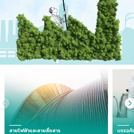
สายไฟฟ้าและสายสื่อสาร
บรรจุภั