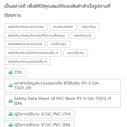
เป็นอย่างดี เพื่อให้ได้คุณสมบัติของสินค้าสำเร็จรูปตามที่
ต้องการ
ผลิตภัณฑ์ของเล่นเป่าลม
เทปพันสายไฟ
หนังเทียม
ผลิตภัณฑ์แผ่นเรียบนิ่มที่มีความยืดหยุ่น
เฟอร์นิเจอร์
สายไฟฟ้าและสายเคเบิล
ท่อยืดหยุ่น
ผลิตภัณฑ์งานอัดรีดชนิดอ่อนอื่น ๆ
ของเด็กเล่น
ผลิตภัณฑ์งานชนิดนิ่มอื่น ๆ
TDS
เอกสารข้อมูลความปลอดภัย พีวีซีเรซิน RY-S-QA-
T001_09
Safety Data Sheet of PVC Resin RY-S-QA-T003_11
(EN)
คู่มือการใช้งาน SCGC PVC (TH)
คู่มือการใช้งาน SCGC PVC (EN)