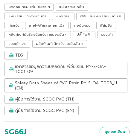
ผลิตภัณฑ์แผ่นเรียบโปร่งใส
แผ่นเรียบปิดพื้น
แผ่นเรียบใช้ในงานเกษตร
หนังเทียม
ฟิล์มและแผ่นเรียบนิ่มอื่น ๆ
ท่อแข็ง
สายไฟฟ้าและสายเคเบิล
ท่อยืดหยุ่น
ฟิล์มยืด
ผลิตภัณฑ์อัดรีดชนิดแข็งและอ่อนอื่น ๆ
ปลั๊กไฟฟ้า
รองเท้า
ของเด็กเล่น
ผลิตภัณฑ์ชนิดแข็งและนิ่มอื่น ๆ
TDS
เอกสารข้อมูลความปลอดภัย พีวีซีเรซิน RY-S-QA-
T001_09
Safety Data Sheet of PVC Resin RY-S-QA-T003_11
(EN)
คู่มือการใช้งาน SCGC PVC (TH)
คู่มือการใช้งาน SCGC PVC (EN)
SG66J
ดูรายละเอียด