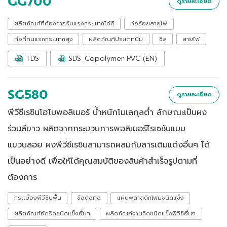
GG700
ดูรายละเอียด
ผลิตภัณฑ์ที่ต้องการรับแรงกระแทกได้ดี
ท่อร้อยสายไฟ
ท่อที่ทนแรกกระแทกสูง
ผลิตภัณฑ์ประเภทนิ่ม
ซีล
สายไฟ
TDS
SDS_Copolymer PVC (EN)
SG580
ดูรายละเอียด
พีวีซีเรซินโฮโมพอลิเมอร์ น้ำหนักโมเลกุลต่ำ ลักษณะเป็นผง
ร่วนสีขาว ผลิตจากกระบวนการพอลิเมอร์ไรเซชันแบบ
แขวนลอย ผงพีวีซีเรซินสามารถผสมกับสารเติมแต่งอื่นๆ ได้
เป็นอย่างดี เพื่อให้ได้คุณสมบัติของสินค้าสำเร็จรูปตามที่
ต้องการ
กระเบื้องพีวีซีปูพื้น
ข้อต่อท่อ
แผ่นพลาสติกโฟมชนิดแข็ง
ผลิตภัณฑ์อัดรีดชนิดแข็งอื่นๆ
ผลิตภัณฑ์งานฉีดชนิดแข็งพีวีซีอื่นๆ