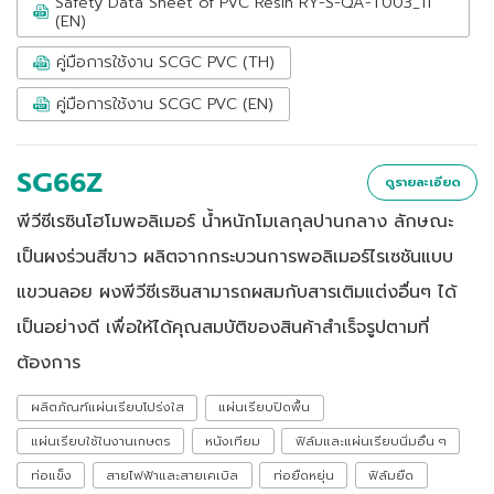
Safety Data Sheet of PVC Resin RY-S-QA-T003_11
(EN)
คู่มือการใช้งาน SCGC PVC (TH)
คู่มือการใช้งาน SCGC PVC (EN)
SG66Z
ดูรายละเอียด
พีวีซีเรซินโฮโมพอลิเมอร์ น้ำหนักโมเลกุลปานกลาง ลักษณะ
เป็นผงร่วนสีขาว ผลิตจากกระบวนการพอลิเมอร์ไรเซชันแบบ
แขวนลอย ผงพีวีซีเรซินสามารถผสมกับสารเติมแต่งอื่นๆ ได้
เป็นอย่างดี เพื่อให้ได้คุณสมบัติของสินค้าสำเร็จรูปตามที่
ต้องการ
ผลิตภัณฑ์แผ่นเรียบโปร่งใส
แผ่นเรียบปิดพื้น
แผ่นเรียบใช้ในงานเกษตร
หนังเทียม
ฟิล์มและแผ่นเรียบนิ่มอื่น ๆ
ท่อแข็ง
สายไฟฟ้าและสายเคเบิล
ท่อยืดหยุ่น
ฟิล์มยืด