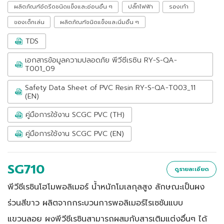
ผลิตภัณฑ์อัดรีดชนิดแข็งและอ่อนอื่น ๆ
ปลั๊กไฟฟ้า
รองเท้า
ของเด็กเล่น
ผลิตภัณฑ์ชนิดแข็งและนิ่มอื่น ๆ
TDS
เอกสารข้อมูลความปลอดภัย พีวีซีเรซิน RY-S-QA-
T001_09
Safety Data Sheet of PVC Resin RY-S-QA-T003_11
(EN)
คู่มือการใช้งาน SCGC PVC (TH)
คู่มือการใช้งาน SCGC PVC (EN)
SG710
ดูรายละเอียด
พีวีซีเรซินโฮโมพอลิเมอร์ น้ำหนักโมเลกุลสูง ลักษณะเป็นผง
ร่วนสีขาว ผลิตจากกระบวนการพอลิเมอร์ไรเซชันแบบ
แขวนลอย ผงพีวีซีเรซินสามารถผสมกับสารเติมแต่งอื่นๆ ได้