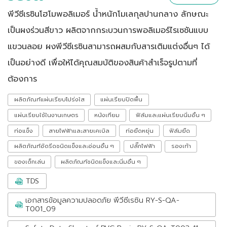
พีวีซีเรซินโฮโมพอลิเมอร์ น้ำหนักโมเลกุลปานกลาง ลักษณะ
เป็นผงร่วนสีขาว ผลิตจากกระบวนการพอลิเมอร์ไรเซชันแบบ
แขวนลอย ผงพีวีซีเรซินสามารถผสมกับสารเติมแต่งอื่นๆ ได้
เป็นอย่างดี เพื่อให้ได้คุณสมบัติของสินค้าสำเร็จรูปตามที่
ต้องการ
ผลิตภัณฑ์แผ่นเรียบโปร่งใส
แผ่นเรียบปิดพื้น
แผ่นเรียบใช้ในงานเกษตร
หนังเทียม
ฟิล์มและแผ่นเรียบนิ่มอื่น ๆ
ท่อแข็ง
สายไฟฟ้าและสายเคเบิล
ท่อยืดหยุ่น
ฟิล์มยืด
ผลิตภัณฑ์อัดรีดชนิดแข็งและอ่อนอื่น ๆ
ปลั๊กไฟฟ้า
รองเท้า
ของเด็กเล่น
ผลิตภัณฑ์ชนิดแข็งและนิ่มอื่น ๆ
TDS
เอกสารข้อมูลความปลอดภัย พีวีซีเรซิน RY-S-QA-
T001_09