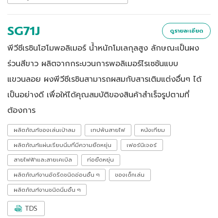
SG71J
ดูรายละเอียด
พีวีซีเรซินโฮโมพอลิเมอร์ น้ำหนักโมเลกุลสูง ลักษณะเป็นผง
ร่วนสีขาว ผลิตจากกระบวนการพอลิเมอร์ไรเซชันแบบ
แขวนลอย ผงพีวีซีเรซินสามารถผสมกับสารเติมแต่งอื่นๆ ได้
เป็นอย่างดี เพื่อให้ได้คุณสมบัติของสินค้าสำเร็จรูปตามที่
ต้องการ
ผลิตภัณฑ์ของเล่นเป่าลม
เทปพันสายไฟ
หนังเทียม
ผลิตภัณฑ์แผ่นเรียบนิ่มที่มีความยืดหยุ่น
เฟอร์นิเจอร์
สายไฟฟ้าและสายเคเบิล
ท่อยืดหยุ่น
ผลิตภัณฑ์งานอัดรีดชนิดอ่อนอื่น ๆ
ของเด็กเล่น
ผลิตภัณฑ์งานชนิดนิ่มอื่น ๆ
TDS