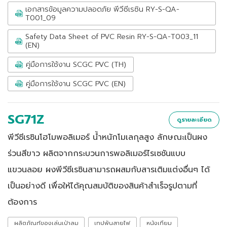
เอกสารข้อมูลความปลอดภัย พีวีซีเรซิน RY-S-QA-
T001_09
Safety Data Sheet of PVC Resin RY-S-QA-T003_11
(EN)
คู่มือการใช้งาน SCGC PVC (TH)
คู่มือการใช้งาน SCGC PVC (EN)
SG71Z
ดูรายละเอียด
พีวีซีเรซินโฮโมพอลิเมอร์ น้ำหนักโมเลกุลสูง ลักษณะเป็นผง
ร่วนสีขาว ผลิตจากกระบวนการพอลิเมอร์ไรเซชันแบบ
แขวนลอย ผงพีวีซีเรซินสามารถผสมกับสารเติมแต่งอื่นๆ ได้
เป็นอย่างดี เพื่อให้ได้คุณสมบัติของสินค้าสำเร็จรูปตามที่
ต้องการ
ผลิตภัณฑ์ของเล่นเป่าลม
เทปพันสายไฟ
หนังเทียม