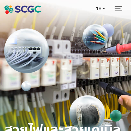
TH
สายไฟและสายเคเบิล