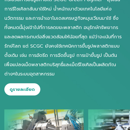
การรีไซเคิลกลับมาใช้ใหม่ น้ำหนักเบาด้วยเทคโนโลยีแห่ง
นวัตกรรม และการนำเอาโมเดลเศรษฐกิจหมุนเวียนมาใช้ ซึ่ง
ทั้งหมดนี้มุ่งเป้าไปที่การลดขยะพลาสติก อนุรักษ์ทรัพยากร
และลดผลกระทบต่อสิ่งแวดล้อมให้น้อยที่สุด แม้ว่าจะเน้นที่การ
รักษ์โลก แต่ SCGC ยังคงใช้เทคนิคการขึ้นรูปพลาสติกแบบ
ดั้งเดิม เช่น การอัดรีด การฉีดขึ้นรูป การเป่าขึ้นรูป เป็นต้น
เพื่อแปลงเม็ดพลาสติกบริสุทธิ์และเม็ดรีไซเคิลเป็นผลิตภัณ
ต่างๆในระบบอุตสาหกรรม
ดูรายละเอียด