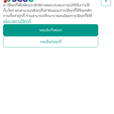
×
เราใช้คุกกี้เพื่อเพิ่มประสิทธิภาพและประสบการณ์ที่ดีในการใช้
เว็บไซต์ และสามารถเลือกตั้งค่ายินยอมการใช้คุกกี้ได้โดยคลิก
การตั้งค่าคุกกี้ ท่านสามารถศึกษารายละเอียดการใช้คุกกี้ได้ที่
นโยบายการใช้คุกกี้
บริษัท เอสซีจี เคมิคอลส์ จำกัด
ยอมรับทั้งหมด
(มหาชน)
การตั้งค่าคุกกี้
เลขที่ 1 ถนนปูนซิเมนต์ไทย บางซื่อ
กรุงเทพฯ 10800 ประเทศไทย
+662-586-1111
ติดต่อเรา
ติดตามข่าวสาร
Follow us :