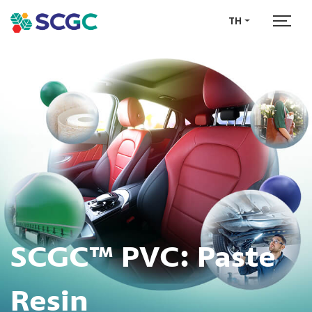
TH
SCGC™ PVC:
Paste
Resin