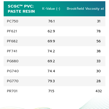
SCGC™ PVC:
SCGC™ PVC:
K-Value (-)
K-Value (-)
Brookfield Viscosity at 2
Brookfield Viscosity at 2
PASTE RESIN
PASTE RESIN
PC750
76.1
31
PF621
62.9
78
PF682
69.9
56
PF741
74.2
38
PG680
69.2
33
PG740
74.4
30
PG770
79.3
28
PR701
71.5
432