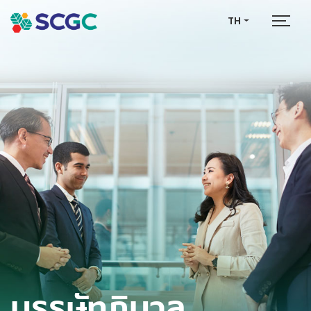
TH
บรรษัทภิบาล