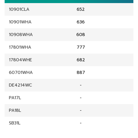
10901CLA
652
10901WHA
636
10908WHA
608
17801WHA
777
17804WHE
682
60701WHA
887
DE4214WC
-
PA17L
-
PA18L
-
SB31L
-