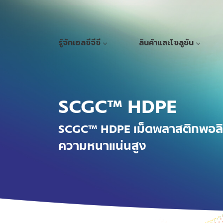
รู้จักเอสซีจีซี
สินค้าและโซลูชัน
SCGC™ HDPE
SCGC™ HDPE เม็ดพลาสติกพอลิเ
ความหนาแน่นสูง