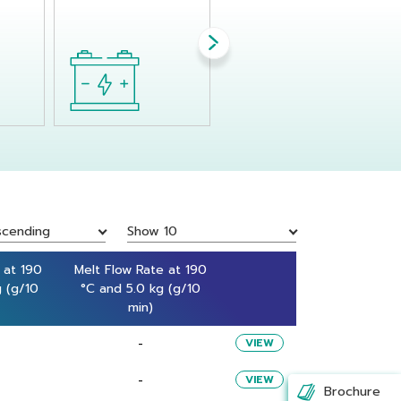
scending
Show 10
 at 190
 at 190
Melt Flow Rate at 190
Melt Flow Rate at 190
g (g/10
g (g/10
°C and 5.0 kg (g/10
°C and 5.0 kg (g/10
min)
min)
-
VIEW
-
VIEW
Brochure