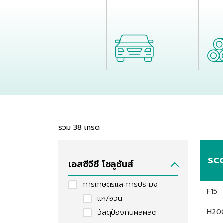
รวม
38
เกรด
SC
SC
เอสซีจีซี โซลูชันส์
การเกษตรและการประมง
F15
แห/อวน
H20
วัสดุป้องกันผลผลิต