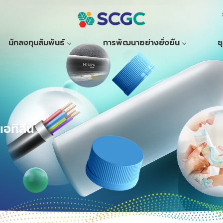
นักลงทุนสัมพันธ์
การพัฒนาอย่างยั่งยืน
ช
อทิลีน