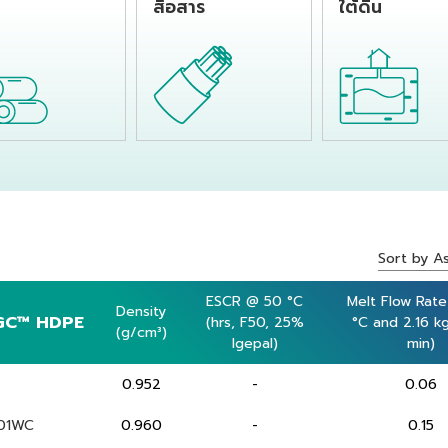
สื่อสาร
ใต้ดิน
Sort by A
ESCR @ 50 °C
ESCR @ 50 °C
Melt Flow Rate
Melt Flow Rate
Density
Density
GC™ HDPE
GC™ HDPE
(hrs, F50, 25%
(hrs, F50, 25%
°C and 2.16 k
°C and 2.16 k
(g/cm³)
(g/cm³)
Igepal)
Igepal)
min)
min)
0.952
-
0.06
01WC
0.960
-
0.15