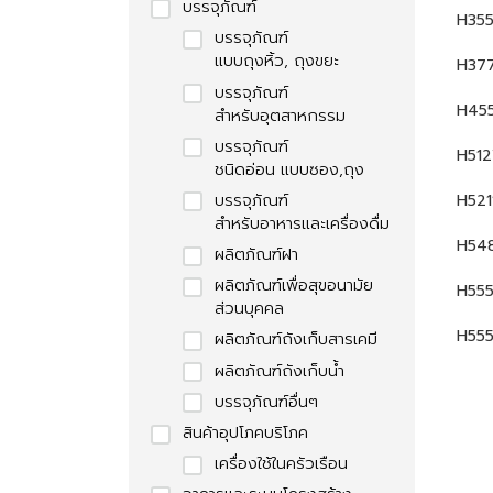
บรรจุภัณฑ์
H355
บรรจุภัณฑ์
แบบถุงหิ้ว, ถุงขยะ
H37
บรรจุภัณฑ์
H455
สำหรับอุตสาหกรรม
บรรจุภัณฑ์
H51
ชนิดอ่อน แบบซอง,ถุง
บรรจุภัณฑ์
H521
สำหรับอาหาร
และเครื่องดื่ม
H54
ผลิตภัณฑ์ฝา
ผลิตภัณฑ์เพื่อ
สุขอนามัย
H555
ส่วนบุคคล
H555
ผลิตภัณฑ์
ถังเก็บสารเคมี
ผลิตภัณฑ์ถังเก็บน้ำ
บรรจุภัณฑ์อื่นๆ
สินค้าอุปโภคบริโภค
เครื่องใช้ในครัวเรือน