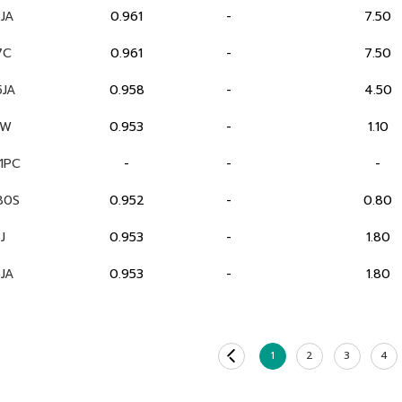
JA
0.961
-
7.50
7C
0.961
-
7.50
JA
0.958
-
4.50
2W
0.953
-
1.10
1PC
-
-
-
80S
0.952
-
0.80
J
0.953
-
1.80
JA
0.953
-
1.80
1
2
3
4