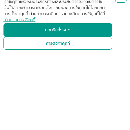
เราใช้คุกกี้เพื่อเพิ่มประสิทธิภาพและประสบการณ์ที่ดีในการใช้
เว็บไซต์ และสามารถเลือกตั้งค่ายินยอมการใช้คุกกี้ได้โดยคลิก
การตั้งค่าคุกกี้ ท่านสามารถศึกษารายละเอียดการใช้คุกกี้ได้ที่
นโยบายการใช้คุกกี้
บริษัท เอสซีจี เคมิคอลส์ จำกัด
ยอมรับทั้งหมด
(มหาชน)
การตั้งค่าคุกกี้
เลขที่ 1 ถนนปูนซิเมนต์ไทย บางซื่อ
กรุงเทพฯ 10800 ประเทศไทย
+662-586-1111
ติดต่อเรา
ติดตามข่าวสาร
Follow us :