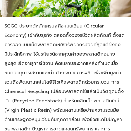
SCGC ประยุกต์หลักเศรษฐกิจหมุนเวียน (Circular
Economy) เข้ากับธุรกิจ ตลอดทั้ง
วงจรชีวิตผลิตภัณฑ์ ตั้งแต่
การออกแบบเม็ดพลาสติกให้ใช้ทรัพยากรน้อยที่สุดแต่ยังคง
มีประสิทธิภาพ
ใช้ประโยชน์จากคุณค่าของพลาสติกอย่าง
สูงสุด ยืดอายุการใช้งาน คัดแยกขยะจากแหล่งกำเนิดเมื่อ
หมดอายุการใช้งานและนำเข้ากระบวนการผลิตเพื่อเพิ่มมูลค่า
รวมถึงพัฒนาเทคโนโลยีรีไซเคิลพลาสติกด้วยกระบวน การ
Chemical Recycling เปลี่ยนพลาสติกใช้แล้วเป็นวัตถุดิบตั้ง
ต้น (Recycled Feedstock)
สำหรับผลิตเม็ดพลาสติก
ใหม่
(Virgin Plastic Resin) พร้อมผสานเครือข่ายความร่วมมือ
ด้านเศรษฐกิจหนุมเวียนกับทุกภาคส่วน เพื่อช่วยแก้ไขปัญหา
ขยะพลาสติก ปัญหาการขาดแคลนทรัพยากร และการ