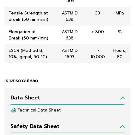
1505
Tensile Strength at
ASTM D
33
MPa
Break (50 mm/min)
638
Elongation at
ASTM D
> 800
%
Break (50 mm/min)
638
ESCR (Method B,
ASTM D
>
Hours,
10% Igepal, 50 °C)
1693
10,000
F0
เอกสารดาวน์โหลด
Data Sheet
Technical Data Sheet
Safety Data Sheet