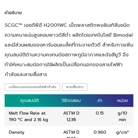
คำอธิบาย
SCGC™ เอชดีพีอี H2001WC เม็ดพลาสติกพอลิเอทิลีนชนิด
ความหนาแน่นสูงคอมพาวด์สีดำ ผลิตโดยเทคโนโลยี Bimodal
และมีส่วนผสมของคาร์บอนแบล็คที่กระจายตัวดี สำหรับการเพิ่ม
คุณสมบัติด้านความคงทนต่อสภาพภูมิอากาศและรังสียูวี จึง
ทำให้เหมาะสมต่อการใช้ผลิตเป็นเปลือกนอกของสายไฟฟ้า
กำลังและสายสื่อสาร
เปลือกนอกของสายไฟฟ้ากำลัง
สายสื่อสาร
คุณสมบัติ
คุณสมบัติ
วิธีทดสอบ
วิธีทดสอบ
ค่า
ค่า
หน่วย
หน่วย
Melt Flow Rate at
ASTM D
0.15
g/10
190 °C and 2.16 kg
1238
min
Density
ASTM D
0.960
g/cm³