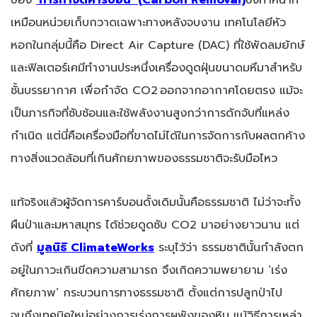
เหมือนหน่วยเก็บกวาดเฉพาะทางหลังจบงาน เทคโนโลยีหัว
หอกในกลุ่มนี้คือ Direct Air Capture (DAC) ที่ใช้พัดลมยักษ์
และฟิลเตอร์เคมีทำงานประหนึ่งเครื่องดูดฝุ่นขนาดมหึมาสำหรับ
ชั้นบรรยากาศ เพื่อกำจัด CO2
ออกจากอากาศโดยตรง แม้จะ
เป็นภารกิจที่ซับซ้อนและใช้พลังงานสูงกว่าการดักจับที่แหล่ง
กำเนิด แต่นี่คือเครื่องมือที่ขาดไม่ได้ในการจัดการกับผลตกค้าง
ทางสิ่งแวดล้อมที่เกินศักยภาพของธรรมชาติจะรับมือไหว
แท้จริงแล้วผู้จัดการคาร์บอนดั้งเดิมนั้นคือธรรมชาติ ไม่ว่าจะทั้ง
ผืนป่าและมหาสมุทร ได้ช่วยดูดซับ CO2 มาอย่างยาวนาน แต่
ดังที่
มูลนิธิ
ClimateWorks
ระบุไว้ว่า ธรรมชาตินั้นกำลังตก
อยู่ในภาวะเกินขีดความสามารถ จึงเกิดความพยายาม ‘เร่ง
ศักยภาพ’ กระบวนการทางธรรมชาติ ตั้งแต่การปลูกป่าไป
จนถึงเทคนิคใหม่อย่างการเร่งการผุพังของหิน แม้วิธีการเหล่า