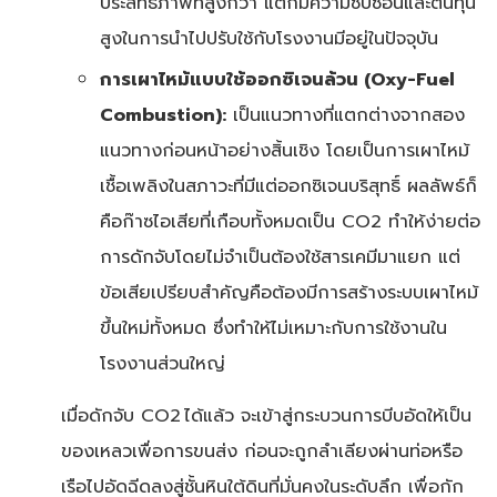
ประสิทธิภาพที่สูงกว่า แต่ก็มีความซับซ้อนและต้นทุน
สูงในการนำไปปรับใช้กับโรงงานมีอยู่ในปัจจุบัน
การเผาไหม้แบบใช้ออกซิเจนล้วน (
Oxy-Fuel
Combustion):
เป็นแนวทางที่แตกต่างจากสอง
แนวทางก่อนหน้าอย่างสิ้นเชิง โดยเป็นการเผาไหม้
เชื้อเพลิงในสภาวะที่มีแต่ออกซิเจนบริสุทธิ์ ผลลัพธ์ก็
คือก๊าซไอเสียที่เกือบทั้งหมดเป็น CO2 ทำให้ง่ายต่อ
การดักจับโดยไม่จำเป็นต้องใช้สารเคมีมาแยก แต่
ข้อเสียเปรียบสำคัญคือต้องมีการสร้างระบบเผาไหม้
ขึ้นใหม่ทั้งหมด ซึ่งทำให้ไม่เหมาะกับการใช้งานใน
โรงงานส่วนใหญ่
เมื่อดักจับ CO2
ได้แล้ว จะเข้าสู่กระบวนการบีบอัดให้เป็น
ของเหลวเพื่อการขนส่ง ก่อนจะถูกลำเลียงผ่านท่อหรือ
เรือไปอัดฉีดลงสู่ชั้นหินใต้ดินที่มั่นคงในระดับลึก เพื่อกัก