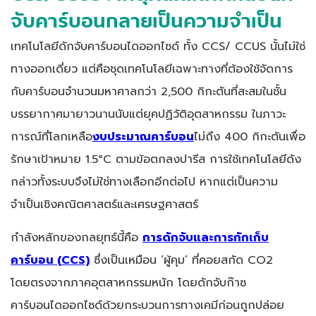
จับคาร์บอนกลายเป็นความจำเป็น
เทคโนโลยีดักจับคาร์บอนไดออกไซด์ ทั้ง CCS/ CCUS นั้นไม่ใช่
ทางออกเดี่ยว แต่คือชุดเทคโนโลยีเฉพาะทางที่ต้องใช้จัดการ
กับคาร์บอนจำนวนมหาศาลกว่า 2,500 กิกะตันที่สะสมในชั้น
บรรยากาศมายาวนานนับแต่ยุคปฏิวัติอุตสาหกรรม ในภาวะ
การณ์ที่โลกเหลือ
งบประมาณคาร์บอน
ไม่ถึง 400 กิกะตันเพื่อ
รักษาเป้าหมาย 1.5°C ตามข้อตกลงปารีส การใช้เทคโนโลยีดัง
กล่าวทั้งระบบจึงไม่ใช่ทางเลือกอีกต่อไป หากแต่เป็นความ
จำเป็นเชิงคณิตศาสตร์และเศรษฐศาสตร์
กำลังหลักของกลยุทธ์นี้คือ
การดักจับและการกักเก็บ
คาร์บอน (
CCS)
ซึ่งเป็นเหมือน ‘ผู้คุม’ ที่คอยสกัด CO2
โดยตรงจากภาคอุตสาหกรรมหนัก โดยดักจับก๊าซ
คาร์บอนไดออกไซด์ด้วยกระบวนการทางเคมีก่อนถูกปล่อย