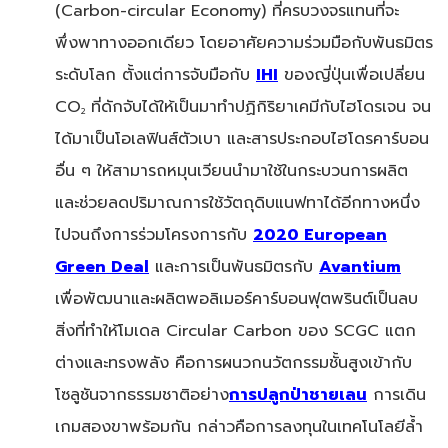
(Carbon-circular Economy) ที่ครบวงจรแทนที่จะ
พึ่งพาทางออกเดียว โดยอาศัยความร่วมมือกับพันธมิตร
ระดับโลก ตั้งแต่การจับมือกับ
IHI
ของญี่ปุ่นเพื่อเปลี่ยน
CO
ที่ดักจับได้ให้เป็นมาทำปฏิกิริยาเคมีกับไฮโดรเจน จน
2
ได้มาเป็นโอเลฟินส์ตัวเบา และสารประกอบไฮโดรคาร์บอน
อื่น ๆ ให้สามารถหมุนเวียนนำมาใช้ในกระบวนการผลิต
และช่วยลดปริมาณการใช้วัตถุดิบแนฟทาได้อีกทางหนึ่ง
ไปจนถึงการร่วมโครงการกับ
2020 European
Green Deal
และการเป็นพันธมิตรกับ
Avantium
เพื่อพัฒนาและผลิตพอลิเมอร์คาร์บอนฟุตพรินต์เป็นลบ
สิ่งที่ทำให้โมเดล Circular Carbon ของ SCGC แตก
ต่างและทรงพลัง คือการผนวกนวัตกรรมชั้นสูงเข้ากับ
โซลูชันจากธรรมชาติอย่าง
การปลูกป่าชายเลน
การเดิน
เกมสองขาพร้อมกัน กล่าวคือการลงทุนในเทคโนโลยีล้ำ