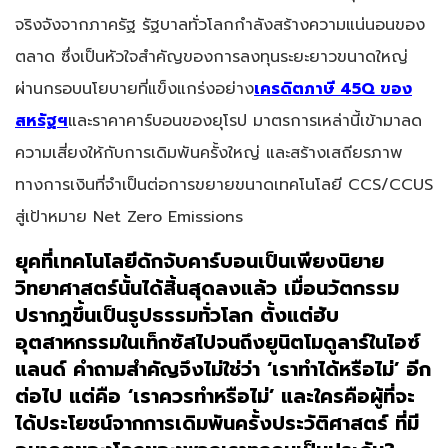
จริงจังจากภาครัฐ รัฐบาลทั่วโลกกำลังสร้างความแน่นอนของ
ตลาด ซึ่งเป็นหัวใจสำคัญของการลงทุนระยะยาวขนาดใหญ่
ผ่านกรอบนโยบายที่แข็งแกร่งอย่าง
เครดิตภาษี
45Q ของ
สหรัฐฯ
และราคาคาร์บอนของยุโรป มาตรการเหล่านี้เข้ามาลด
ความเสี่ยงให้กับการเดิมพันครั้งใหญ่ และสร้างเสถียรภาพ
ทางการเงินที่จำเป็นต่อการขยายขนาดเทคโนโลยี CCS/CCUS
สู่เป้าหมาย Net Zero Emissions
ยุคที่เทคโนโลยีดักจับคาร์บอนเป็นเพียงนิยาย
วิทยาศาสตร์นั้นได้สิ้นสุดลงแล้ว เมื่อนวัตกรรม
ปรากฏขึ้นเป็นรูปธรรมทั่วโลก ตั้งแต่ฮับ
อุตสาหกรรมในเท็กซัสไปจนถึงยูนิตโมดูลาร์ในไอซ์
แลนด์ คำถามสำคัญจึงไม่ใช่ว่า ‘เราทำได้หรือไม่’ อีก
ต่อไป แต่คือ ‘เราควรทำหรือไม่’ และใครคือผู้ที่จะ
ได้ประโยชน์จากการเดิมพันครั้งประวัติศาสตร์ ที่มี