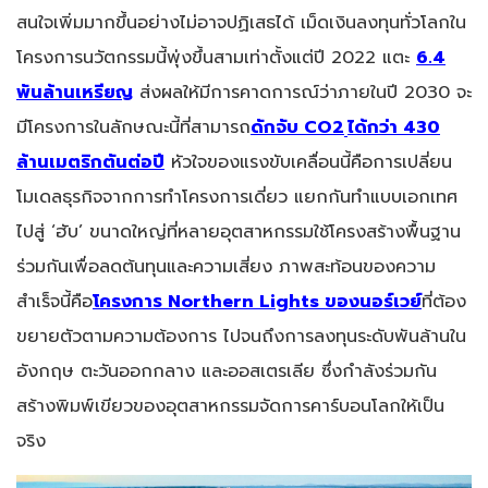
สนใจเพิ่มมากขึ้นอย่างไม่อาจปฏิเสธได้ เม็ดเงินลงทุนทั่วโลกใน
โครงการนวัตกรรมนี้พุ่งขึ้นสามเท่าตั้งแต่ปี 2022 แตะ
6.4
พันล้านเหรียญ
ส่งผลให้มีการคาดการณ์ว่าภายในปี 2030 จะ
มีโครงการในลักษณะนี้ที่สามารถ
ดักจับ
CO2
ได้กว่า 430
ล้านเมตริกตันต่อปี
หัวใจของแรงขับเคลื่อนนี้คือการเปลี่ยน
โมเดลธุรกิจจากการทำโครงการเดี่ยว แยกกันทำแบบเอกเทศ
ไปสู่ ‘ฮับ’ ขนาดใหญ่ที่หลายอุตสาหกรรมใช้โครงสร้างพื้นฐาน
ร่วมกันเพื่อลดต้นทุนและความเสี่ยง ภาพสะท้อนของความ
สำเร็จนี้คือ
โครงการ
Northern Lights ของนอร์เวย์
ที่ต้อง
ขยายตัวตามความต้องการ ไปจนถึงการลงทุนระดับพันล้านใน
อังกฤษ ตะวันออกกลาง และออสเตรเลีย ซึ่งกำลังร่วมกัน
สร้างพิมพ์เขียวของอุตสาหกรรมจัดการคาร์บอนโลกให้เป็น
จริง