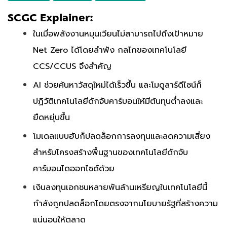
SCGC Explainer:
ในเมื่อพลังงานหมุนเวียนไม่สามารถไปถึงเป้าหมาย
Net Zero ได้โดยลำพัง กลไกของเทคโนโลยี
CCS/CCUS จึงสำคัญ
AI ช่วยค้นหาวัสดุใหม่ได้เร็วขึ้น และโมดูลาร์ดีไซน์ก็
ปฏิวัติเทคโนโลยีดักจับคาร์บอนให้มีต้นทุนต่ำลงและ
ยืดหยุ่นขึ้น
โมเดลแบบฮับก็ปลดล็อกการลงทุนและลดความเสี่ยง
สำหรับโครงสร้างพื้นฐานของเทคโนโลยีดักจับ
คาร์บอนไดออกไซด์ด้วย
เงินลงทุนเอกชนหลายพันล้านเหรียญในเทคโนโลยีนี้
กำลังถูกปลดล็อกโดยตรงจากนโยบายรัฐที่สร้างความ
แน่นอนให้ตลาด