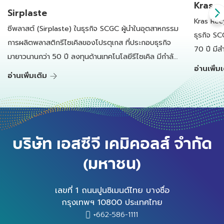
Kras
Sirplaste
Kras Rec
ซีพลาสต์ (Sirplaste) ในธุรกิจ SCGC ผู้นำในอุตสาหกรรม
ธุรกิจ SC
การผลิตพลาสติกรีไซเคิลของโปรตุเกส ที่ประกอบธุรกิจ
70 ปี มีส
มายาวนานกว่า 50 ปี ลงทุนด้านเทคโนโลยีรีไซเคิล มีกำลัง
เนเธอร์แ
อ่านเพิ่ม
การผลิตเม็ดพลาสติกรีไซเคิลคุณภาพสูงทั้งหมดกว่า
อ่านเพิ่มเติม
แปรรูป แล
45,000 ตันต่อปีตั้งแต่ปี 2566
บริษัท เอสซีจี เคมิคอลส์ จำกัด
(มหาชน)
เลขที่ 1 ถนนปูนซิเมนต์ไทย บางซื่อ
กรุงเทพฯ 10800 ประเทศไทย
+662-586-1111