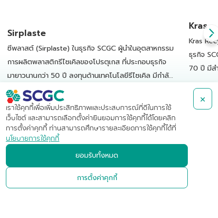
Kras
Sirplaste
Kras Rec
ซีพลาสต์ (Sirplaste) ในธุรกิจ SCGC ผู้นำในอุตสาหกรรม
ธุรกิจ SC
การผลิตพลาสติกรีไซเคิลของโปรตุเกส ที่ประกอบธุรกิจ
70 ปี มีส
มายาวนานกว่า 50 ปี ลงทุนด้านเทคโนโลยีรีไซเคิล มีกำลัง
เนเธอร์แ
อ่านเพิ่ม
การผลิตเม็ดพลาสติกรีไซเคิลคุณภาพสูงทั้งหมดกว่า
อ่านเพิ่มเติม
แปรรูป แล
×
45,000 ตันต่อปีตั้งแต่ปี 2566
เราใช้คุกกี้เพื่อเพิ่มประสิทธิภาพและประสบการณ์ที่ดีในการใช้
เว็บไซต์ และสามารถเลือกตั้งค่ายินยอมการใช้คุกกี้ได้โดยคลิก
การตั้งค่าคุกกี้ ท่านสามารถศึกษารายละเอียดการใช้คุกกี้ได้ที่
นโยบายการใช้คุกกี้
บริษัท เอสซีจี เคมิคอลส์ จำกัด
ยอมรับทั้งหมด
(มหาชน)
การตั้งค่าคุกกี้
เลขที่ 1 ถนนปูนซิเมนต์ไทย บางซื่อ
กรุงเทพฯ 10800 ประเทศไทย