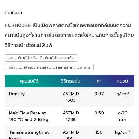
คำอธิบาย
PCRH03BB เป็นเม็ดพลาสติกรีไซเคิลพอลิเอททิลีนชนิดความ
หนาแน่นสูงที่ผ่านการรับรองการผลิตซึ่งเหมาะกับการขึ้นรูปโดย
วิธีการเป่าด้วยแม่พิมพ์
บรรจุภัณฑ์สำหรับผลิตภัณฑ์บำรุงส่วนตัว
ผลิตภัณฑ์สำหรับการดูแลบ้านและการทำความสะอาด
คุณสมบัติ
คุณสมบัติ
วิธีทดสอบ
วิธีทดสอบ
ค่า
ค่า
หน่วย
หน่วย
Density
ASTM D
0.97
g/cm³
1505
Melt Flow Rate at
ASTM D
0.50
g/10
190 °C and 2.16 kg
1238
min
Tensile strength at
ASTM D
150
kg/cm²
Break
882