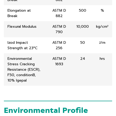
Elongation at
ASTM D
500
%
Break
882
Flexural Modulus
ASTM D
10,000
kg/cm²
790
Izod Impact
ASTM D
50
J/m
Strength at 23°C
256
Environmental
ASTM D
24
hrs
Stress Cracking
1693
Resistance (ESCR),
F50, conditionB,
10% lgepal
Environmental Profile