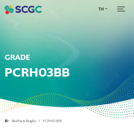
TH
GRADE
PCRH03BB
สินค้าและโซลูชัน
PCRH03BB