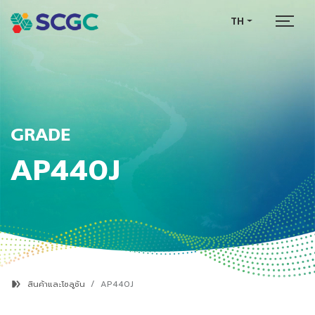
TH
GRADE
AP440J
สินค้าและโซลูชัน
AP440J