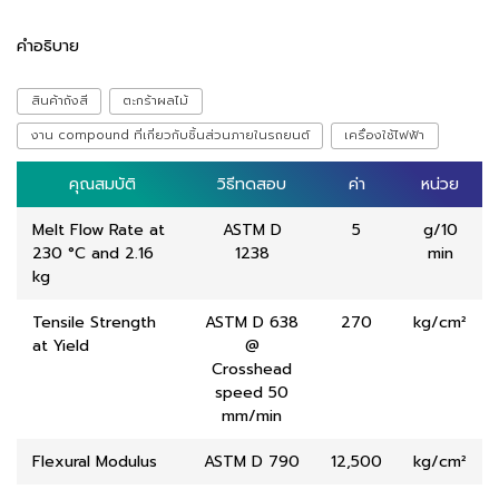
คำอธิบาย
สินค้าถังสี
ตะกร้าผลไม้
งาน compound ที่เกี่ยวกับชิ้นส่วนภายในรถยนต์
เครื่องใช้ไฟฟ้า
คุณสมบัติ
คุณสมบัติ
วิธีทดสอบ
วิธีทดสอบ
ค่า
ค่า
หน่วย
หน่วย
Melt Flow Rate at
ASTM D
5
g/10
230 °C and 2.16
1238
min
kg
Tensile Strength
ASTM D 638
270
kg/cm²
at Yield
@
Crosshead
speed 50
mm/min
Flexural Modulus
ASTM D 790
12,500
kg/cm²