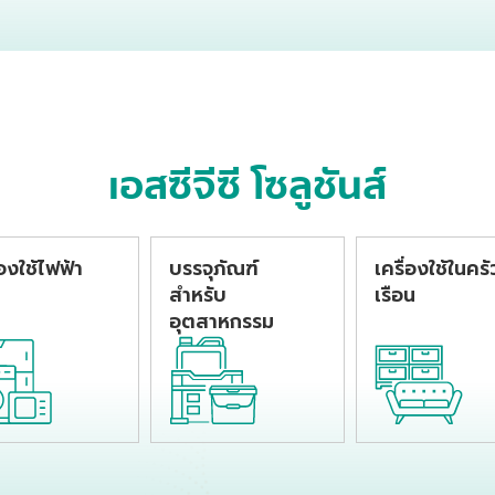
ป็นขวดบรรจุ
หัวดายแบบ T-die
หัวดายแบบ T-d
องดื่มโดย
หรือแบบ spinneret
หรือแบบ spinn
วนการเป่าขึ้นรูป
ซึ่งเหมาะสำหรับการ
ซึ่งเหมาะสำหรับก
ผลิตเส้นด้ายแบนหรือ
ผลิตเส้นด้ายแบน
เส้นใยเดี่ยว โดยมีจุด
เส้นใยเดี่ยว โดยม
เด่นในเรื่องการขึ้นรูปที่
เด่นในเรื่องการขึ้น
สม่ำเสมอ ให้อัตรา
สม่ำเสมอและสมบั
ผลผลิตสูงและสมบัติ
เชิงกลที่ดีเยี่ยม
เอสซีจีซี โซลูชันส์
เชิงกลที่ดี
่องใช้ไฟฟ้า
บรรจุภัณฑ์
เครื่องใช้ในครั
สำหรับ
เรือน
อุตสาหกรรม