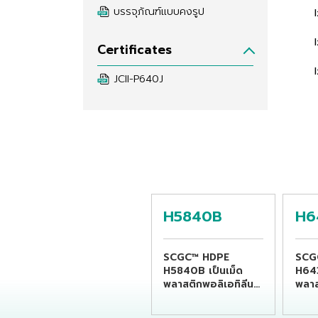
บรรจุภัณฑ์แบบคงรูป
Certificates
JCII-P640J
H5840B
H6
SCGC™ HDPE
SCG
H5840B เป็นเม็ด
H643
พลาสติกพอลิเอทิลีน
พลาส
ชนิดความหนาแน่นสูง
ชนิด
ที่เหมาะแก่การนำไปขึ้น
ที่เห