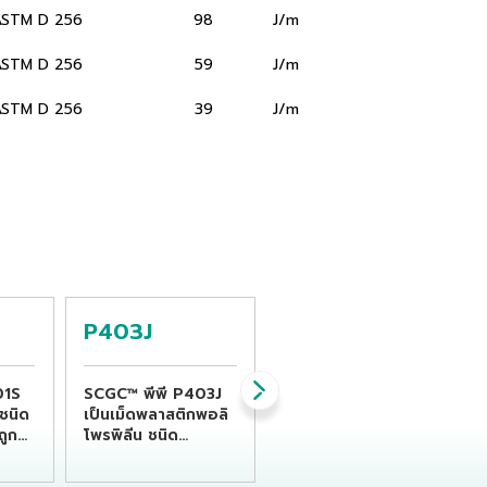
ASTM D 256
98
J/m
ASTM D 256
59
J/m
ASTM D 256
39
J/m
P403J
P440J
01S
SCGC™ พีพี P403J
SCGC™ พีพี P440J
ชนิด
เป็นเม็ดพลาสติกพอลิ
เม็ดพลาสติกพอลิโพ
ถูก
โพรพิลีน ชนิด
รพิลีนบล็อกโคพอลิเม
homopolymer ที่
อร์ เหมาะสำหรับ
ดด้วย
เหมาะสำหรับผลิตภัณฑ์
กระบวนการฉีดขึ้นรูป