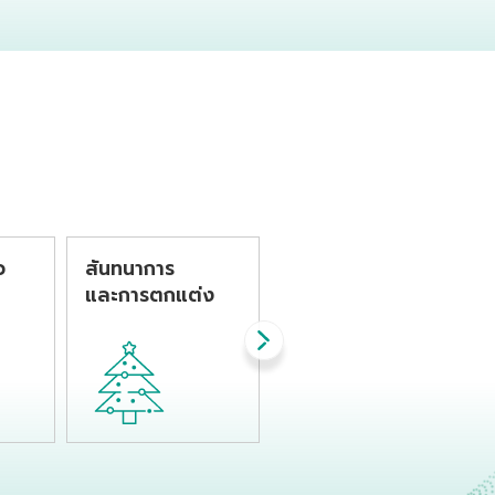
ie
ทั่วไปที่ผลิตจาก
และเหมาะกับผลิตภัณฑ์
eret
กระบวนการฉีดขึ้นรูป
ที่ต้องการความแข็ง
าร
แรงและทนแรง
หรือ
กระแทก
ีจุด
รูปที่
ติ
ว
สันทนาการ
บรรจุภัณฑ์อื่นๆ
และการตกแต่ง