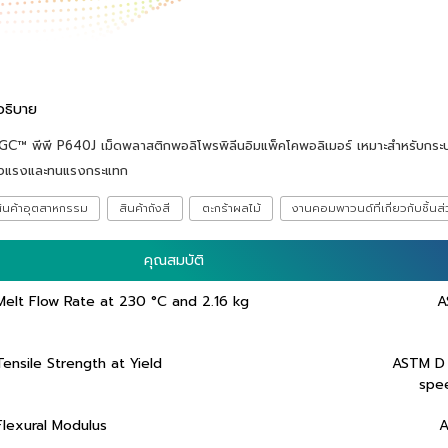
อธิบาย
C™ พีพี P640J เม็ดพลาสติกพอลิโพรพิลีนอิมแพ็คโคพอลิเมอร์ เหมาะสำหรับกระบว
็งแรงและทนแรงกระแทก
ินค้าอุตสาหกรรม
สินค้าถังสี
ตะกร้าผลไม้
งานคอมพาวนด์ที่เกี่ยวกับชิ้นส
คุณสมบัติ
คุณสมบัติ
Melt Flow Rate at 230 °C and 2.16 kg
A
Tensile Strength at Yield
ASTM D
spe
Flexural Modulus
A