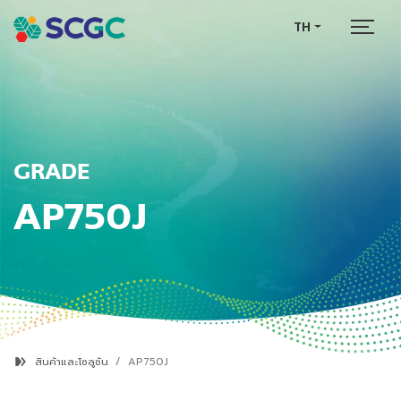
TH
GRADE
AP750J
สินค้าและโซลูชัน
AP750J