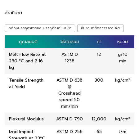
คำอธิบาย
กล่องบรรจุอาหารและบรรจุภัณฑ์แบบใส
ชิ้นงานที่ต้องการความใส
คุณสมบัติ
คุณสมบัติ
วิธีทดสอบ
วิธีทดสอบ
ค่า
ค่า
หน่วย
หน่วย
Melt Flow Rate at
ASTM D
12
g/10
230 °C and 2.16
1238
min
kg
Tensile Strength
ASTM D 638
300
kg/cm²
at Yield
@
Crosshead
speed 50
mm/min
Flexural Modulus
ASTM D 790
12,000
kg/cm²
Izod Impact
ASTM D 256
65
J/m
Strength at 23°C