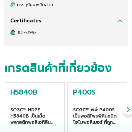
บรรจุภัณฑ์ชนิดอ่อน
Certificates
JCII-S199F
เกรดสินค้าที่เกี่ยวข้อง
H5840B
P400S
SCGC™ HDPE
SCGC™ พีพี P400S
H5840B เป็นเม็ด
เป็นพอลิโพรพิลีนชนิด
พลาสติกพอลิเอทิลีน
โฮโมพอลิเมอร์ ที่ถูก
ชนิดความหนาแน่นสูงที่
ออกแบบสำหรับ