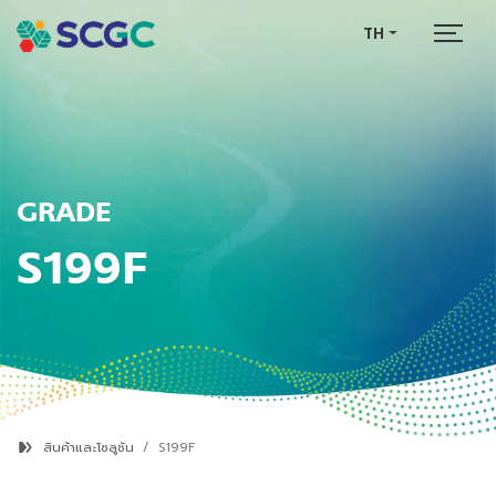
TH
GRADE
S199F
สินค้าและโซลูชัน
S199F