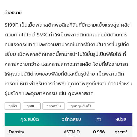
คำอธิบาย
S199F เป็นเม็ดพลาสติกพอลิเอทีลีนที่มีความแข็งแรงสูง ผลิต
ด้วยเทคโนโลยี SMX ทำให้เม็ดพลาสติกมีคุณสมบัติด้านการ
ทนแรงกระแทก และความสามารถในการใช้งานในการขึ้นรูปที่ดี
เยี่ยม เม็ดพลาสติกเกรดนี้สามารนำไปใช้ขึ้นรูปเป็นฟิล์มได้ ที่
หลายความกว้าง และหลายสภาวะการผลิต โดยที่ยังสามารถ
ให้คุณสมบัติต่างๆของฟิล์มที่ดีและขึ้นรูปง่าย เม็ดพลาสติก
เกรดนี้เหมาะสำหรับการทำฟิล์มคุณภาพสูงที่ใช้งานทั่วไปสำหรับ
ผู้บริโภค และอุตสาหกรรม เช่น ถุงพลาสติก
ถุงหิ้ว
ถุงขยะ
ถุงรองใน
ถุงคลุมสินค้า
คุณสมบัติ
คุณสมบัติ
วิธีทดสอบ
วิธีทดสอบ
ค่า
ค่า
หน่วย
หน่วย
Density
ASTM D
0.956
g/cm³