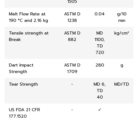
1505
Melt Flow Rate at
ASTM D
0.04
g/10
190 °C and 2.16 kg
1238
min
Tensile strength at
ASTM D
MD
kg/cm²
Break
882
1100,
TD
720
Dart Impact
ASTM D
280
g
Strength
1709
Tear Strength
-
MD 6,
MD/TD
TD
40
US FDA 21 CFR
-
✓
177.1520