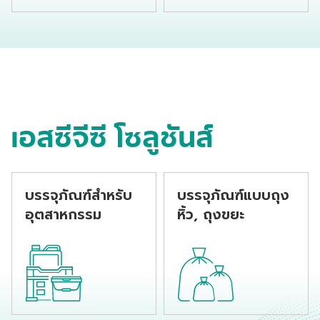
เหมาะแก่การนำไปขึ้นรูป
กระบวนการอัดรีดด้วย
เป็นขวดบรรจุสารเคมี
หัวดายแบบ T-die หรือ
โดยกระบวนการเป่าขึ้น
แบบ spinneret ซึ่ง
รูป
เหมาะสำหรับการผลิต
เส้นด้ายแบนหรือเส้นใย
เดี่ยว โดยมีจุดเด่นใน
เรื่องการขึ้นรูปที่
สม่ำเสมอ ให้อัตรา
เอสซีจีซี โซลูชันส์
ผลผลิตสูงและสมบัติ
เชิงกลที่ดี
บรรจุภัณฑ์
สำหรับ
บรรจุภัณฑ์
แบบถุง
อุตสาหกรรม
หิ้ว, ถุงขยะ