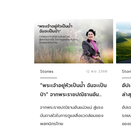
Stories
12 พ.ย. 2568
Stor
“พระเจ้าอยู่หัวเป็นน้ำ ฉันจะเป็น
อัป
ป่า” จากพระราชปณิธานอัน
ล่าส
แน่วแน่ สู่แรงบันดาลใจในการ
น้ำม
จากพระราชปณิธานอันแน่วแน่ สู่แรง
อัปเ
ดูแลสิ่งแวดล้อมของพสกนิกร
บันดาลใจในการดูแลสิ่งแวดล้อมของ
รถยน
ไทย
พสกนิกรไทย
ของ