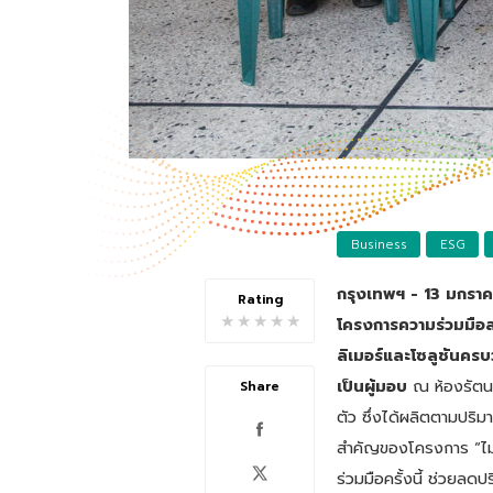
Business
ESG
กรุงเทพฯ - 13 มกราคม
Rating
★
★
★
★
★
โครงการความร่วมมือ
ลิเมอร์และโซลูชันครบ
เป็นผู้มอบ
ณ ห้องรัตนโ
Share
ตัว ซึ่งได้ผลิตตามปริ
สำคัญของโครงการ “ไม่เ
ร่วมมือครั้งนี้ ช่วยล