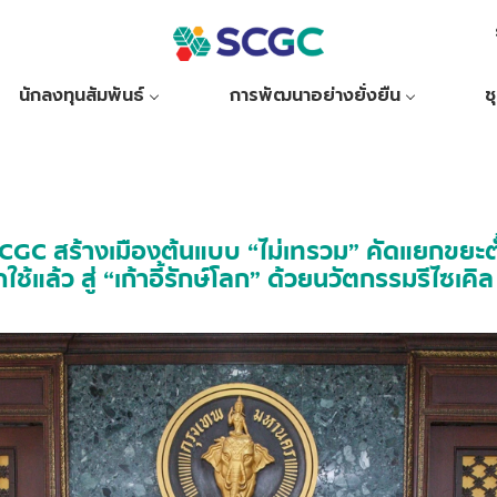
นักลงทุนสัมพันธ์
การพัฒนาอย่างยั่งยืน
ช
SCGC สร้างเมืองต้นแบบ “ไม่เทรวม” คัดแยกขยะต
ช้แล้ว สู่ “เก้าอี้รักษ์โลก” ด้วยนวัตกรรมรีไซเคิล