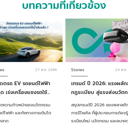
บทความที่เกี่ยวข้อง
ies
27 พ.ย. 2568
Stories
24 พ.ย.
เดตรถ EV รถยนต์ไฟฟ้า
เทรนด์ ปี 2026: แรงผลัก
ุด เร่งเครื่องแซงรถใช้
กฎระเบียบ สู่แรงส่งนวัต
ันแล้ว ?
อนาคตเศรษฐกิจหมุนเวียน
ดตความก้าวหน้าของนวัตกรรม
สรุปเทรนด์ปี 2026 ของพลาสติ
พลาสติก
ต์ไฟฟ้า และทิศทางการเติบโต
การรีไซเคิล ที่ผู้ประกอบการต้องรู
ตลาด
ระเบียบใหม่ นวัตกรรม และอนา