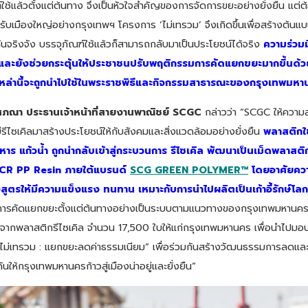
ช้แล้วตั้งแต่ต้นทาง จึงเป็นหัวใจสำคัญของการจัดการขยะอย่างยั่งยืน แต่ต้
รับเมืองใหญ่อย่างกรุงเทพฯ โครงการ ‘ไม่เทรวม’ จึงเกิดขึ้นเพื่อสร้างต้นแบบ
อกันจริงจัง บรรจุภัณฑ์ใช้แล้วก็สามารถกลับมาเป็นประโยชน์ได้จริง
ความร่วมม
 และยังช่วยกระตุ้นให้ประชาชนปรับพฤติกรรมการคัดแยกขยะมากขึ้นด้วย เก
วเหล่านี้จะถูกนำไปใช้ในพระราชพิธีและกิจกรรมสาธารณะของกรุงเทพมหา
โสภณา ประธานเจ้าหน้าที่สายงานพาณิชย์ SCGC
กล่าวว่า “SCGC ให้ความ
ีไซเคิลมาสร้างประโยชน์ให้กับสังคมและสิ่งแวดล้อมอย่างยั่งยืน
พลาสติกใช
หาร แก้วน้ำ ถูกนำกลับเข้าสู่กระบวนการ รีไซเคิล พัฒนาเป็นเม็ดพลาสติ
PCR PP Resin ภายใต้แบรนด์
SCG GREEN POLYMER™
โดยอาศัยคว
ตรให้มีความแข็งแรง ทนทาน เหมาะกับการนำไปผลิตเป็นเก้าอี้รักษ์โลก
ริมการคัดแยกขยะตั้งแต่ต้นทางอย่างเป็นระบบตามแนวทางของกรุงเทพมหานคร
ิตจากพลาสติกรีไซเคิล จำนวน 17,500 ใบให้แก่กรุงเทพมหานคร เพื่อนำไปมอบเ
้ไม่เทรวม : แยกขยะลดค่าธรรมเนียม” เพื่อร่วมกันสร้างวัฒนธรรมการลดแล
ันให้กรุงเทพมหานครก้าวสู่เมืองน่าอยู่และยั่งยืน”