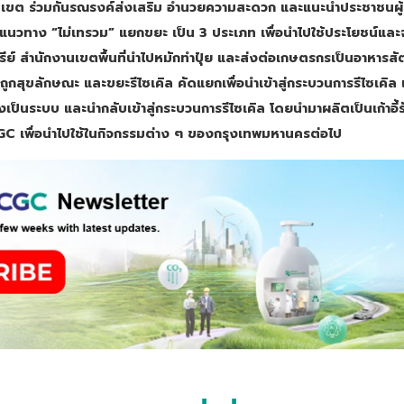
เขต ร่วมกันรณรงค์ส่งเสริม อำนวยความสะดวก และแนะนำประชาชนผู้เ
นวทาง “ไม่เทรวม” แยกขยะ เป็น 3 ประเภท เพื่อนำไปใช้ประโยชน์และจั
ย์ สำนักงานเขตพื้นที่นำไปหมักทำปุ๋ย และส่งต่อเกษตรกรเป็นอาหารสัตว
ูกสุขลักษณะ และขยะรีไซเคิล คัดแยกเพื่อนำเข้าสู่กระบวนการรีไซเคิ
งเป็นระบบ และนำกลับเข้าสู่กระบวนการรีไซเคิล โดยนำมาผลิตเป็นเก้าอี้
SCGC เพื่อนำไปใช้ในกิจกรรมต่าง ๆ ของกรุงเทพมหานครต่อไป