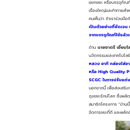
แยกขยะ หรือบรรจุภัณฑ์ใ
เรื่องใหญ่และท้าทายสำห
คนเห็นว่า ถ้าเราร่วมมื
เป็นตัวอย่างที่ชัดเจน
จากบรรจุภัณฑ์ใช้แล้
ด้าน
นายชาตรี เอี่ยม
นวัตกรรมและเทคโนโลยีร
หลวง อาทิ กล่องใส่อา
หรือ High Quality 
SCGC ในการปรับแต่งสู
นอกจากนี้ เพื่อส่งเส
ถุงขยะรักษ์โลก ซึ่งผล
สมาชิกโครงการ “บ้านนี
จัดการขยะที่ดี และผลักด