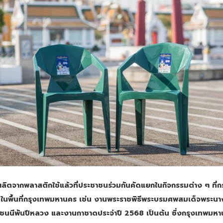
กนี้ผลิตจากพลาสติกใช้แล้วที่ประชาชนร่วมกันคัดแยกในกิจกรรมต่าง ๆ ที
ึ้นในพื้นที่กรุงเทพมหานคร เช่น งานพระราชพิธีพระบรมศพสมเด็จพระนางเจ
ชนนีพันปีหลวง และงานกาชาดประจำปี 2568 เป็นต้น ซึ่งกรุงเทพมหาน