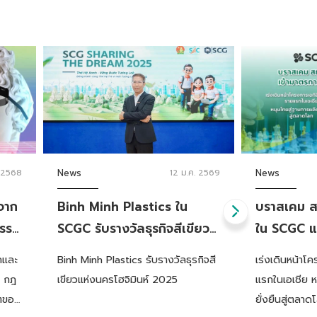
 2568
News
12 ม.ค. 2569
News
จาก
Binh Minh Plastics ใน
บราสเคม สย
กรรม
SCGC รับรางวัลธุรกิจสีเขียว
ใน SCGC แ
แห่งนครโฮจิมินห์ 2025 ย้ำเป้า
รับเลือกจาก
กและ
Binh Minh Plastics รับรางวัลธุรกิจสี
เร่งเดินหน้าโ
หมายเติบโตร่วมกับประเทศ
มาตรการ T
้ กฎ
เขียวแห่งนครโฮจิมินห์ 2025
แรกในเอเชีย ห
เวียดนามอย่างยั่งยืน
FastPass
คตของ
ยั่งยืนสู่ตลาด