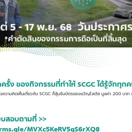
รั้ง ของกิจกรรมที่ทำให้ SCGC ได้รู้จักทุก
ความคิดเห็นเกี่ยวกับ SCGC ก็ลุ้นรับบัตรของขวัญโลตัส มูลค่า 200 บาท
บสอบถามที่ >>
orms.gle/MVXc5KeRV5gS6rXQ8