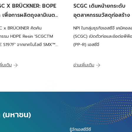
GC X BRÜCKNER: BOPE
SCGC เดินหน้ายกระดับ
 เพื่อการผลิตถุงลามิเนตที่
อุตสาหกรรมวัสดุก่อสร้าง 
ซเคิลได้ รายแรกในเอเชีย
ตัวท่อและข้อต่อพีพีอาร์ เ
C x BRÜCKNER คิดค้น
NPI ในกลุ่มธุรกิจเอสซีจี เคมิคอลส
จี ขนาดใหญ่ ตอบโจทย์ทุ
ตกรรม HDPE Resin 'SCGCTM
(SCGC) เปิดตัวท่อและข้อต่อพีพีอ
ใช้งาน
 S197F' จากเทคโนโลยี SMX™
(PP-R) เอสซีจี
ับ BOPE Film
พิ่มเติม
อ่านเพิ่มเติม
ัด (มหาชน)
รู้จักเอสซีจีซี