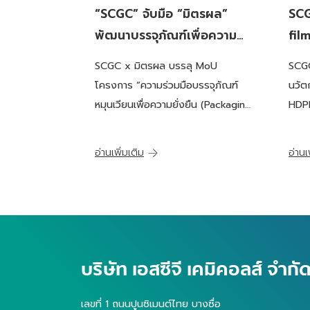
“SCGC” จับมือ “มิตรผล”
SC
พัฒนาบรรจุภัณฑ์เพื่อความ
film
ยั่งยืน เร่งขับเคลื่อนเศรษฐกิจ
รีไ
SCGC x มิตรผล บรรลุ MoU
SCG
หมุนเวียน ส่งเสริมการทำ
โครงการ “ความร่วมมือบรรจุภัณฑ์
นวั
Closed-Loop นำพลาสติกใช้
หมุนเวียนเพื่อความยั่งยืน (Packaging
HDPE
แล้วสู่การรีไซเคิล มุ่งสู่สังคม
Circularity Collaboration)”
สำหร
คาร์บอนต่ำ
อ่านเพิ่มเติม
อ่านเ
บริษัท เอสซีจี เคมิคอลส์ จำก
เลขที่ 1 ถนนปูนซิเมนต์ไทย บางซื่อ