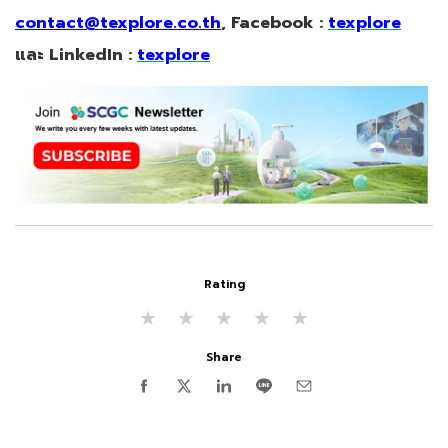
contact@texplore.co.th
, Facebook :
texplore
และ LinkedIn :
texplore
Rating
★
★
★
★
★
Share