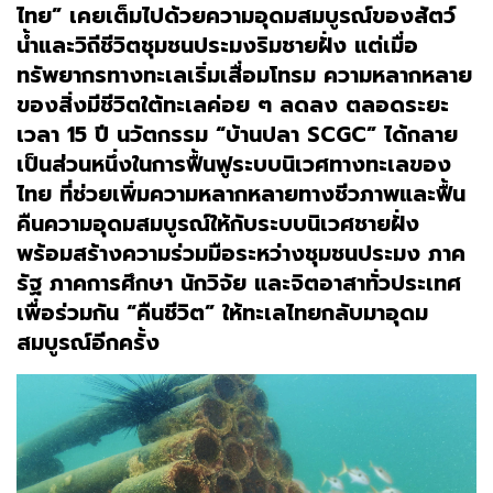
ไทย” เคยเต็มไปด้วยความอุดมสมบูรณ์ของสัตว์
น้ำและวิถีชีวิตชุมชนประมงริมชายฝั่ง แต่เมื่อ
ทรัพยากรทางทะเลเริ่มเสื่อมโทรม ความหลากหลาย
ของสิ่งมีชีวิตใต้ทะเลค่อย ๆ ลดลง ตลอดระยะ
เวลา 15 ปี นวัตกรรม “บ้านปลา SCGC” ได้กลาย
เป็นส่วนหนึ่งในการฟื้นฟูระบบนิเวศทางทะเลของ
ไทย ที่ช่วยเพิ่มความหลากหลายทางชีวภาพและฟื้น
คืนความอุดมสมบูรณ์ให้กับระบบนิเวศชายฝั่ง
พร้อมสร้างความร่วมมือระหว่างชุมชนประมง ภาค
รัฐ ภาคการศึกษา นักวิจัย และจิตอาสาทั่วประเทศ
เพื่อร่วมกัน “คืนชีวิต” ให้ทะเลไทยกลับมาอุดม
สมบูรณ์อีกครั้ง