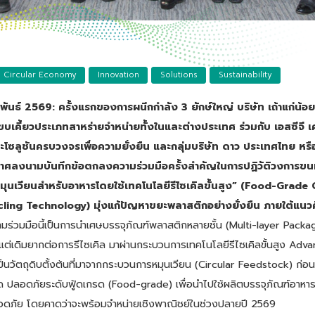
Circular Economy
Innovation
Solutions
Sustainability
ันธ์ 2569: ครั้งแรกของการผนึกกำลัง 3 ยักษ์ใหญ่ บริษัท เถ้าแก่น้อย 
บเคี้ยวประเภทสาหร่ายจำหน่ายทั้งในและต่างประเทศ ร่วมกับ เอสซีจี 
และโซลูชันครบวงจรเพื่อความยั่งยืน และกลุ่มบริษัท ดาว ประเทศไทย หรือ
าศลงนามบันทึกข้อตกลงความร่วมมือครั้งสำคัญในการปฏิวัติวงการขนม
มุนเวียนสำหรับอาหารโดยใช้เทคโนโลยีรีไซเคิลขั้นสูง” (Food-Grade
ing Technology) มุ่งแก้ปัญหาขยะพลาสติกอย่างยั่งยืน ภายใต้แนว
มร่วมมือนี้เป็นการนำเศษบรรจุภัณฑ์พลาสติกหลายชั้น (Multi-layer Pack
่งแต่เดิมยากต่อการรีไซเคิล มาผ่านกระบวนการเทคโนโลยีรีไซเคิลขั้นสูง Ad
ป็นวัตถุดิบตั้งต้นที่มาจากกระบวนการหมุนเวียน (Circular Feedstock) ก่อ
าด ปลอดภัยระดับฟู้ดเกรด (Food-grade) เพื่อนำไปใช้ผลิตบรรจุภัณฑ์อาหาร
ลอดภัย โดยคาดว่าจะพร้อมจำหน่ายเชิงพาณิชย์ในช่วงปลายปี 2569