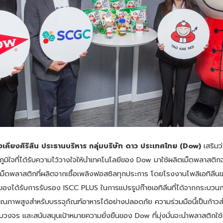
งเคียงศิริสิน ประธานบริหาร กลุ่มบริษัท ดาว ประเทศไทย (Dow)
เสริมว่
คภูมิใจที่ได้รับความไว้วางใจให้นำเทคโนโลยีของ Dow มาใช้ผลิตเม็ดพลาสติ
่าเม็ดพลาสติกที่ผลิตจากเชื้อเพลิงฟอสซิลทุกประการ โดยโรงงานโพลิเอทิลีน
ยองได้รับการรับรอง ISCC PLUS ในการแปรรูปก๊าซเอทิลีนที่ได้จากกระบวนการร
ุณภาพสูงสำหรับบรรจุภัณฑ์อาหารได้อย่างปลอดภัย ความร่วมมือนี้เป็นก้า
บวงจร และสนับสนุนเป้าหมายความยั่งยืนของ Dow ที่มุ่งมั่นจะนำพลาสติกใช้