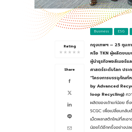
Business
ESG
กรุงเทพฯ – 25 กุมภาพ
Rating
★
★
★
★
★
หรือ TKN ผู้ผลิตขนมข
ผู้นำธุรกิจพอลิเมอร์
ศาสตร์ระดับโลก ประก
Share
“โครงการบรรจุภัณฑ์ห
by Advanced Recycl
loop Recycling)
ควา
ผลิตของเถ้าแก่น้อย ซึ
SCGC เพื่อเปลี่ยนกลับเ
เม็ดพลาสติกใหม่ที่สะอ
น้อยได้อีกครั้งอย่างป