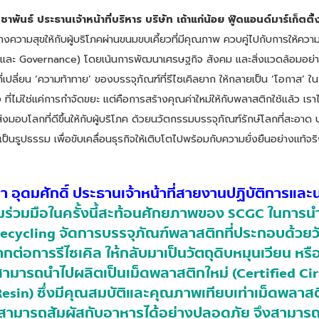
าพันธ์ ประธานเจ้าหน้าที่บริหาร บริษัท เถ้าแก่น้อย ฟู๊ดแอนด์มาร์เก็ตต
นสร้างความสุขให้กับผู้บริโภคผ่านขนมขบเคี้ยวที่มีคุณภาพ ควบคู่ไปกับการให้คว
 และ Governance) โดยเน้นการพัฒนาเศรษฐกิจ สังคม และสิ่งแวดล้อมอย่าง
ัญที่เปลี่ยน ‘ความท้าทาย’ ของบรรจุภัณฑ์ที่รีไซเคิลยาก ให้กลายเป็น ‘โอกาส’
ิง ที่ไม่ใช่แค่การกำจัดขยะ แต่คือการสร้างคุณค่าใหม่ให้กับพลาสติกใช้แล้ว เ
่จะส่งมอบโลกที่ดีขึ้นให้กับผู้บริโภค ด้วยนวัตกรรมบรรจุภัณฑ์รักษ์โลกที่สะ
ป็นรูปธรรม เพื่อขับเคลื่อนธุรกิจให้เติบโตไปพร้อมกับความยั่งยืนอย่างแท้จ
า อุดมศักดิ์ ประธานเจ้าหน้าที่สายงานปฏิบัติการแ
มร่วมมือในครั้งนี้สะท้อนศักยภาพของ SCGC ในการน
cycling จัดการบรรจุภัณฑ์พลาสติกที่ประกอบด้วยว
กต่อการรีไซเคิล ให้กลับมาเป็นวัตถุดิบหมุนเวียน หรื
ามารถนำไปผลิตเป็นเม็ดพลาสติกใหม่ (Certified Cir
esin) ซึ่งมีคุณสมบัติและคุณภาพเทียบเท่าเม็ดพลาสติ
สามารถสัมผัสกับอาหารได้อย่างปลอดภัย จึงสามาร