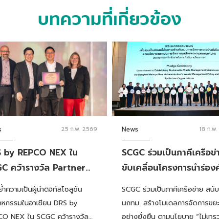
บทความที่เกี่ยวข้อง
s
25 ก.พ. 2569
News
18 ก.พ
 by REPCO NEX ใน
SCGC ร่วมเป็นภาคีเครือข่
C คว้ารางวัล Partner
ขับเคลื่อนโครงการนำร่อง
ellence Award จาก
แยกขยะครัวเรือนใน
ำความเป็นผู้นำดิจิทัลโซลูชัน
SCGC ร่วมเป็นภาคีเครือข่าย สนับ
VA ตอกย้ำบทบาท
คอนโดมิเนียม สนับสนุนก
าหกรรมในอาเซียน DRS by
นกทม. สร้างโมเดลการจัดการขย
ธมิตรระดับโลกและผู้นำ
สร้างโมเดลการจัดการขยะ
O NEX ใน SCGC คว้ารางวัล
อย่างยั่งยืน ตามนโยบาย “ไม่เทร