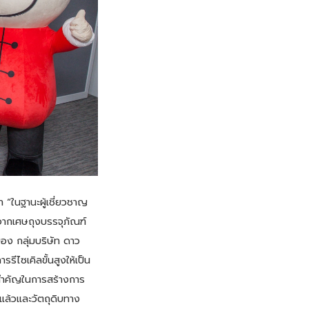
า “ในฐานะผู้เชี่ยวชาญ
กจากเศษถุงบรรจุภัณฑ์
ของ กลุ่มบริษัท ดาว
ีไซเคิลขั้นสูงให้เป็น
วสำคัญในการสร้างการ
แล้วและวัตถุดิบทาง