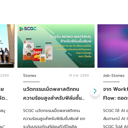
. 2569
Stories
13 ก.พ. 2569
Job-Stories
าย
นวัตกรรมเม็ดพลาสติกทน
จาก Workf
คัด
ความร้อนสูงสำหรับฟิล์มชั้น
Flow: ถอดบ
พิมพ์ ยกระดับบรรจุภัณฑ์อ่อน
Champion'
สนุ
SCGC นวัตกรรมเม็ดพลาสติกทน
SCGC ใช้ AI 
ทม.
ตัวรีไซเคิลได้จาก SCGC
เปลี่ยนแป
ะ
ความร้อนสูงสำหรับฟิล์มชั้นพิมพ์ ยก
สัมภาษณ์ AI C
วม”
ระดับบรรจุภัณฑ์อ่อนตัวรีไซเคิล
SCGC ไปสู่ A