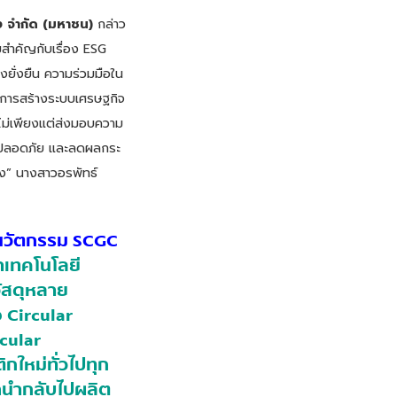
ิ้ง จำกัด (มหาชน)
กล่าว
ามสำคัญกับเรื่อง ESG
ยั่งยืน ความร่วมมือใน
 ในการสร้างระบบเศรษฐกิจ
ราไม่เพียงแต่ส่งมอบความ
อาด ปลอดภัย และลดผลกระ
ริง” นางสาวอรพัทธ์
ละนวัตกรรม SCGC
ำเทคโนโลยี
ัสดุหลาย
อ Circular
cular
กใหม่ทั่วไปทุก
ถนำกลับไปผลิต