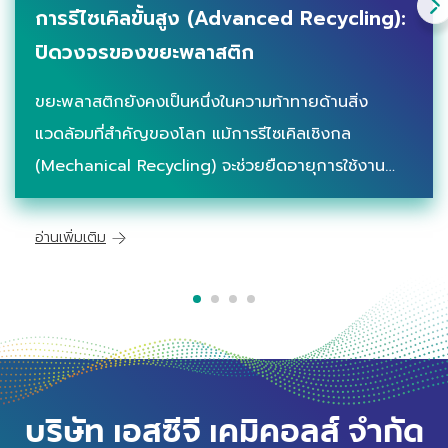
การรีไซเคิลขั้นสูง (Advanced Recycling):
ปิดวงจรของขยะพลาสติก
ขยะพลาสติกยังคงเป็นหนึ่งในความท้าทายด้านสิ่ง
แวดล้อมที่สำคัญของโลก แม้การรีไซเคิลเชิงกล
(Mechanical Recycling) จะช่วยยืดอายุการใช้งาน
ของพลาสติกได้บางส่วน แต่ก็ยังมีวัสดุจำนวนมากที่ไม่
สามารถรีไซเคิลได้ง่าย โดยเฉพาะฟิล์มหลายชั้น หรือขยะ
อ่านเพิ่มเติม
ที่มีการปนเปื้อนสูง กา
บริษัท เอสซีจี เคมิคอลส์ จำกัด