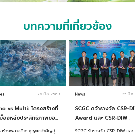
บทความที่เกี่ยวข้อง
ies
26 มี.ค. 2569
News
25 มี.ค
o vs Multi: โครงสร้างที่
SCGC คว้ารางวัล CSR-D
่เบื้องหลังประสิทธิภาพของ
Award และ CSR-DIW
ีไซเคิล
Continuous Award 25
สร้างพลาสติก: กุญแจสำคัญสู่
SCGC รับรางวัล CSR-DIW และ