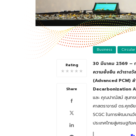
Business
Circula
30 มีนาคม 2569 – กรุ
Rating
★
★
★
★
★
ความยั่งยืน คว้ารางว
(Advanced PCM) สำห
Decarbonization 
Share
และ คุณปาณัสม์ สุนทร
ศาสตราจารย์ ดร.ศุภชัย
SCGC ในการพัฒนานวัต
ประเทศไทยสู่เศรษฐกิจ