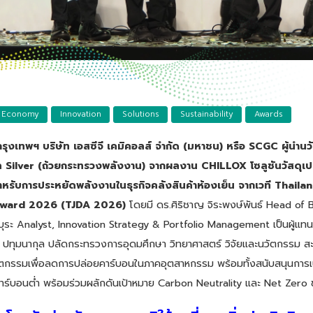
r Economy
Innovation
Solutions
Sustainability
Awards
งเทพฯ บริษัท เอสซีจี เคมิคอลส์ จำกัด (มหาชน) หรือ SCGC ผู้นำนวั
ัล Silver (ถ้วยกระทรวงพลังงาน) จากผลงาน CHILLOX โซลูชันวัสดุเปล
รับการประหยัดพลังงานในธุรกิจคลังสินค้าห้องเย็น จากเวที Thail
Award 2026 (TJDA 2026)
โดยมี ดร.ศิริชาญ จิระพงษ์พันธ์ Head of 
บุระ Analyst, Innovation Strategy & Portfolio Management เป็นผู้แทน
 ปทุมนากุล ปลัดกระทรวงการอุดมศึกษา วิทยาศาสตร์ วิจัยและนวัตกรรม สะ
กรรมเพื่อลดการปล่อยคาร์บอนในภาคอุตสาหกรรม พร้อมทั้งสนับสนุนการเป
คาร์บอนต่ำ พร้อมร่วมผลักดันเป้าหมาย Carbon Neutrality และ Net Zero