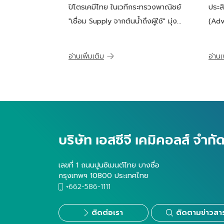
พร้อมผลักดันบริหารจัดการ
ปิโตรเคมีไทย ในเวทีกระทรวงพาณิชย์
ประสิ
ห่วงโซ่อุปทานปิโตรเคมีไทย
"เชื่อม Supply จากต้นน้ำถึงผู้ใช้" มุ่ง
(Adv
สร้างความเข้มแข็งให้อุตสาหกรรมไทย
อ่านเพิ่มเติม
อ่านเ
บริษัท เอสซีจี เคมิคอลส์ จำก
เลขที่ 1 ถนนปูนซิเมนต์ไทย บางซื่อ
กรุงเทพฯ 10800 ประเทศไทย
+662-586-1111
ติดต่อเรา
ติดตามข่าวสา