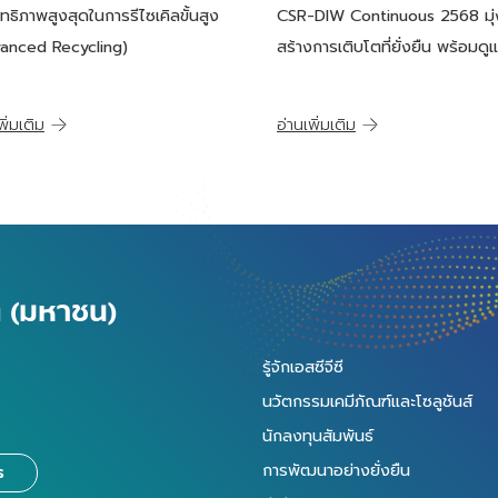
มุ่งสร้างการเติบโตควบคู่
ทธิภาพสูงสุดในการรีไซเคิลขั้นสูง
CSR-DIW Continuous 2568 มุ่
ดูแลสังคมและสิ่งแวดล้อ
anced Recycling)
สร้างการเติบโตที่ยั่งยืน พร้อมดู
ตามแนวทาง ESG
สังคมและสิ่งแวดล้อมอย่างต่อเนื
ตามหลัก ESG
พิ่มเติม
อ่านเพิ่มเติม
ัด (มหาชน)
รู้จักเอสซีจีซี
นวัตกรรมเคมีภัณฑ์และโซลูชันส์
นักลงทุนสัมพันธ์
การพัฒนาอย่างยั่งยืน
ร