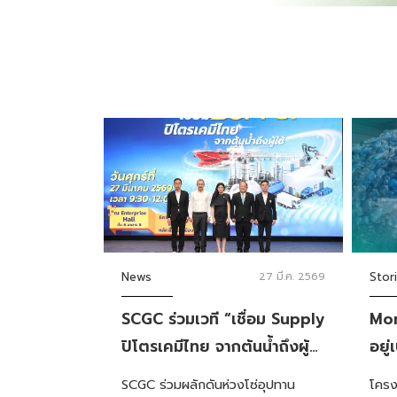
News
27 มี.ค. 2569
Stor
SCGC ร่วมเวที “เชื่อม Supply
Mon
ปิโตรเคมีไทย จากต้นน้ำถึงผู้
อยู
ใช้” โดยกระทรวงพาณิชย์
การร
SCGC ร่วมผลักดันห่วงโซ่อุปทาน
โครง