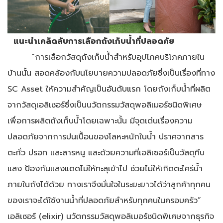
แนะนำเคล็ดลับการเลือกถังเก็บน้ำที่ปลอดภัย
“การเลือกวัสดุถังเก็บน้ำสำหรับอุปโภคบริโภคภายใน
บ้านนั้น สอดคล้องกับนโยบายความปลอดภัยซึ่งเป็นเรื่องที่ทาง
SC Asset ให้ความสำคัญเป็นอันดับแรก โดยถังเก็บน้ำที่ผลิต
จากวัสดุเอลิเซอร์ซึ่งเป็นนวัตกรรมวัสดุพอลิเมอร์ชนิดพิเศษ
เพื่อการผลิตถังเก็บน้ำโดยเฉพาะนั้น มีจุดเด่นเรื่องความ
ปลอดภัยจากการปนเปื้อนของโลหะหนักในน้ำ ปราศจากสาร
ตะกั่ว ปรอท และสารหนู และด้วยความที่เอลิเซอร์เป็นวัสดุทึบ
แสง ป้องกันแสงแดดไม่ให้ทะลุเข้าไป ช่วยไม่ให้เกิดตะไคร่น้ำ
ภายในถังได้ด้วย ทางเราจึงมั่นใจในระยะยาวได้ว่าลูกค้าทุกคน
ของเราจะได้ใช้งานน้ำที่ปลอดภัยสำหรับทุกคนในครอบครัว”
เอลิเซอร์ (elixir) นวัตกรรมวัสดุพอลิเมอร์ชนิดพิเศษจากธุรกิจ