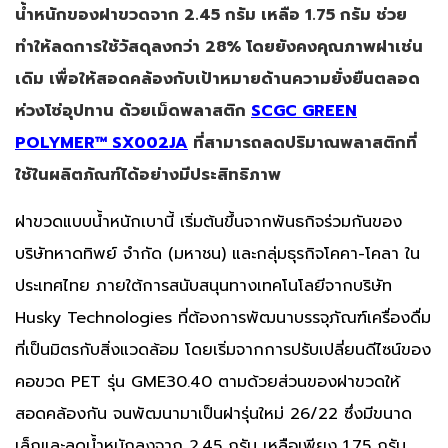
น้ำหนักของฝาขวดจาก 2.45 กรัม เหลือ 1.75 กรัม ช่วย
ทำให้ลดการใช้วัสดุลงกว่า 28% โดยยังคงคุณภาพฝาเช่น
เดิม เพื่อให้สอดคล้องกับเป้าหมายด้านความยั่งยืนตลอด
ห่วงโซ่อุปทาน ด้วยเม็ดพลาสติก
SCGC GREEN
POLYMER™ SX002JA
ที่สามารถลดปริมาณพลาสติกที่
ใช้ในผลิตภัณฑ์ได้อย่างมีประสิทธิภาพ
ฝาขวดแบบน้ำหนักเบานี้ เริ่มต้นขึ้นจากพันธกิจร่วมกันของ
บริษัทหาดทิพย์ จำกัด (มหาชน) และกลุ่มธุรกิจโคคา-โคลา ใน
ประเทศไทย ภายใต้การสนับสนุนทางเทคโนโลยีจากบริษัท
Husky Technologies ที่ต้องการพัฒนาบรรจุภัณฑ์เครื่องดื่ม
ที่เป็นมิตรกับสิ่งแวดล้อม โดยเริ่มจากการปรับเปลี่ยนดีไซน์ของ
คอขวด PET รุ่น GME30.40 ตามด้วยส่วนของฝาขวดให้
สอดคล้องกัน จนพัฒนามาเป็นฝารุ่นใหม่ 26/22 ซึ่งมีขนาด
เล็กและลดน้ำหนักลงจาก 2.45 กรัม เหลือเพียง 1.75 กรัม