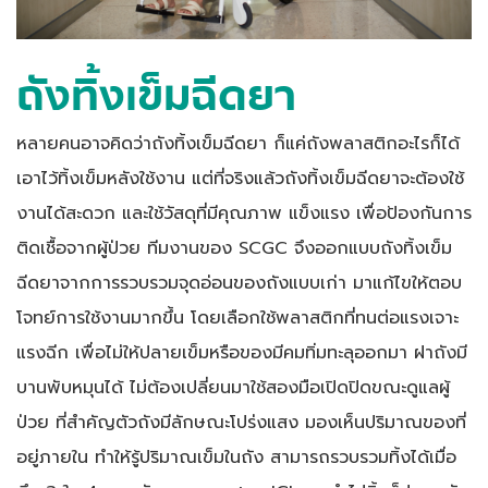
ถังทิ้งเข็มฉีดยา
หลายคนอาจคิดว่าถังทิ้งเข็มฉีดยา ก็แค่ถังพลาสติกอะไรก็ได้
เอาไว้ทิ้งเข็มหลังใช้งาน แต่ที่จริงแล้วถังทิ้งเข็มฉีดยาจะต้องใช้
งานได้สะดวก และใช้วัสดุที่มีคุณภาพ แข็งแรง เพื่อป้องกันการ
ติดเชื้อจากผู้ป่วย ทีมงานของ SCGC จึงออกแบบถังทิ้งเข็ม
ฉีดยาจากการรวบรวมจุดอ่อนของถังแบบเก่า มาแก้ไขให้ตอบ
โจทย์การใช้งานมากขึ้น โดยเลือกใช้พลาสติกที่ทนต่อแรงเจาะ
แรงฉีก เพื่อไม่ให้ปลายเข็มหรือของมีคมทิ่มทะลุออกมา ฝาถังมี
บานพับหมุนได้ ไม่ต้องเปลี่ยนมาใช้สองมือเปิดปิดขณะดูแลผู้
ป่วย ที่สำคัญตัวถังมีลักษณะโปร่งแสง มองเห็นปริมาณของที่
อยู่ภายใน ทำให้รู้ปริมาณเข็มในถัง สามารถรวบรวมทิ้งได้เมื่อ