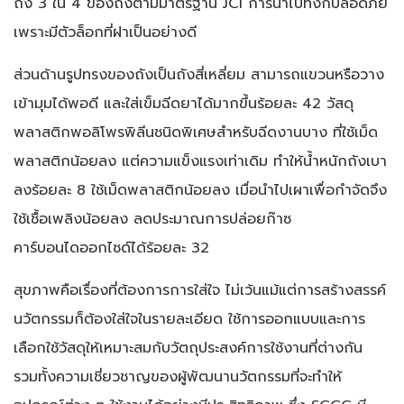
ถึง 3 ใน 4 ของถังตามมาตรฐาน JCI การนำไปทิ้งก็ปลอดภัย
เพราะมีตัวล็อกที่ฝาเป็นอย่างดี
ส่วนด้านรูปทรงของถังเป็นถังสี่เหลี่ยม สามารถแขวนหรือวาง
เข้ามุมได้พอดี และใส่เข็มฉีดยาได้มากขึ้นร้อยละ 42 วัสดุ
พลาสติกพอลิโพรพิลีนชนิดพิเศษสำหรับฉีดงานบาง ที่ใช้เม็ด
พลาสติกน้อยลง แต่ความแข็งแรงเท่าเดิม ทำให้น้ำหนักถังเบา
ลงร้อยละ 8 ใช้เม็ดพลาสติกน้อยลง เมื่อนำไปเผาเพื่อกำจัดจึง
ใช้เชื้อเพลิงน้อยลง ลดประมาณการปล่อยก๊าซ
คาร์บอนไดออกไซด์ได้ร้อยละ 32
สุขภาพคือเรื่องที่ต้องการการใส่ใจ ไม่เว้นแม้แต่การสร้างสรรค์
นวัตกรรมก็ต้องใส่ใจในรายละเอียด ใช้การออกแบบและการ
เลือกใช้วัสดุให้เหมาะสมกับวัตถุประสงค์การใช้งานที่ต่างกัน
รวมทั้งความเชี่ยวชาญของผู้พัฒนานวัตกรรมที่จะทำให้