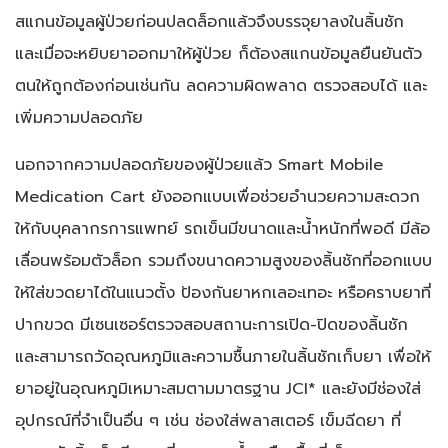
สแกนข้อมูลผู้ป่วยก่อนปลดล็อกแล้วจึงบรรจุยาลงในลิ้นชัก
และเมื่อจะหยิบยาออกมาให้ผู้ป่วย ก็ต้องสแกนข้อมูลยืนยันตัว
ตนให้ถูกต้องก่อนเช่นกัน ลดความผิดพลาด ตรวจสอบได้ และ
เพิ่มความปลอดภัย
นอกจากความปลอดภัยของผู้ป่วยแล้ว Smart Mobile
Medication Cart ยังออกแบบเพื่อช่วยอำนวยความสะดวก
ให้กับบุคลากรการแพทย์ รถเข็นมีขนาดและน้ำหนักที่พอดี มีล้อ
เลื่อนพร้อมตัวล็อก รวมถึงขนาดความสูงของลิ้นชักที่ออกแบบ
ให้ใส่ขวดยาได้ในแนวตั้ง ป้องกันยาหกเลอะเทอะ หรือคราบยาที่
ปากขวด มีเซนเซอร์ตรวจสอบสถานะการเปิด-ปิดของลิ้นชัก
และสามารถวัดอุณหภูมิและความชื้นภายในลิ้นชักเก็บยา เพื่อให้
ยาอยู่ในอุณหภูมิเหมาะสมตามมาตรฐาน JCI* และยังมีช่องใส่
อุปกรณ์ที่จำเป็นอื่น ๆ เช่น ช่องใส่พลาสเตอร์ เข็มฉีดยา ที่