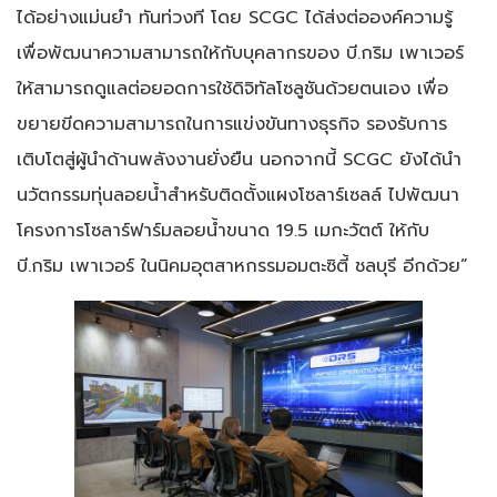
ได้อย่างแม่นยำ ทันท่วงที โดย SCGC ได้ส่งต่อองค์ความรู้
เพื่อพัฒนาความสามารถให้กับบุคลากรของ บี.กริม เพาเวอร์
ให้สามารถดูแลต่อยอดการใช้ดิจิทัลโซลูชันด้วยตนเอง เพื่อ
ขยายขีดความสามารถในการแข่งขันทางธุรกิจ รองรับการ
เติบโตสู่ผู้นำด้านพลังงานยั่งยืน นอกจากนี้ SCGC ยังได้นำ
นวัตกรรมทุ่นลอยน้ำสำหรับติดตั้งแผงโซลาร์เซลล์ ไปพัฒนา
โครงการโซลาร์ฟาร์มลอยน้ำขนาด 19.5 เมกะวัตต์ ให้กับ
บี.กริม เพาเวอร์ ในนิคมอุตสาหกรรมอมตะซิตี้ ชลบุรี อีกด้วย”