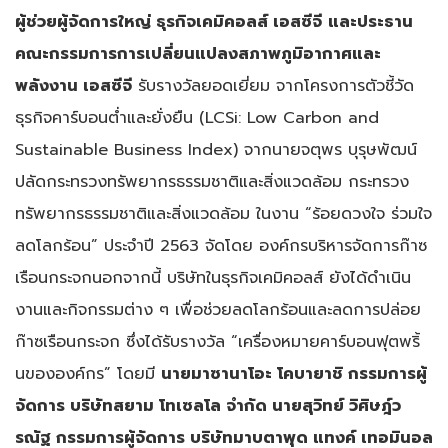
ผู้ช่วยผู้จัดการใหญ่ ธุรกิจเคมิคอลส์ เอสซีจี
และประธาน
คณะกรรมการการเปลี่ยนแปลงสภาพภูมิอากาศและ
พลังงาน เอสซีจี
รับรางวัลยอดเยี่ยม จากโครงการตัวชี้วัด
ธุรกิจคาร์บอนต่ำและยั่งยืน (LCSi: Low Carbon and
Sustainable Business Index) จากนายจตุพร บุรุษพัฒน์
ปลัดกระทรวงทรัพยากรธรรมชาติและสิ่งแวดล้อม กระทรวง
ทรัพยากรธรรมชาติและสิ่งแวดล้อม ในงาน “ร้อยดวงใจ ร่วมใจ
ลดโลกร้อน” ประจำปี 2563 จัดโดย องค์กรบริหารจัดการก๊าซ
เรือนกระจก
นอกจากนี้ บริษัทในธุรกิจเคมิคอลส์ ยังได้ดำเนิน
งานและกิจกรรมต่าง ๆ เพื่อช่วยลดโลกร้อนและลดการปล่อย
ก๊าซเรือนกระจก ซึ่งได้รับรางวัล “เครื่องหมายคาร์บอนฟุตพริ้
นขององค์กร” โดยมี
นายมาซานาโอะ โคบายาชิ กรรมการผู้
จัดการ บริษัทสยาม โทเซลโล จำกัด นายสุวิทย์ วิศิษฎ์ว
รณัฐ กรรมการผู้จัดการ บริษัทมาบตาพุด แทงค์ เทอมินอล