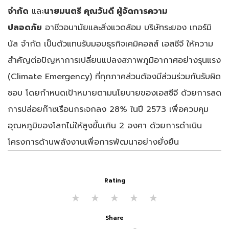
จำกัด
และ
นายมนตรี คุณวันดี ผู้จัดการความ
ปลอดภัย
อาชีวอนามัยและสิ่งแวดล้อม บริษัทระยอง เทอร์มิ
นัล จำกัด เป็นตัวแทนรับมอบ
ธุรกิจเคมิคอลส์ เอสซีจี ให้ความ
สำคัญต่อปัญหาการเปลี่ยนแปลงสภาพภูมิอากาศอย่างรุนแรง
(Climate Emergency) ที่ทุกภาคส่วนต้องมีส่วนร่วมกันรับผิด
ชอบ โดยกำหนดเป้าหมายตามนโยบายของเอสซีจี ด้วยการลด
การปล่อยก๊าซเรือนกระจกลง 28% ในปี 2573 เพื่อควบคุม
อุณหภูมิของโลกไม่ให้สูงขึ้นเกิน 2 องศา ด้วยการดำเนิน
โครงการด้านพลังงานเพื่อการพัฒนาอย่างยั่งยืน
Rating
★
★
★
★
★
Share