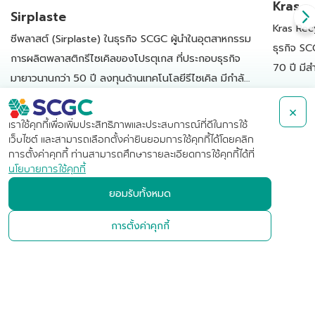
Kras
Sirplaste
Kras Rec
ซีพลาสต์ (Sirplaste) ในธุรกิจ SCGC ผู้นำในอุตสาหกรรม
ธุรกิจ SC
การผลิตพลาสติกรีไซเคิลของโปรตุเกส ที่ประกอบธุรกิจ
70 ปี มีส
มายาวนานกว่า 50 ปี ลงทุนด้านเทคโนโลยีรีไซเคิล มีกำลัง
เนเธอร์แ
อ่านเพิ่ม
การผลิตเม็ดพลาสติกรีไซเคิลคุณภาพสูงทั้งหมดกว่า
อ่านเพิ่มเติม
แปรรูป แล
×
45,000 ตันต่อปีตั้งแต่ปี 2566
เราใช้คุกกี้เพื่อเพิ่มประสิทธิภาพและประสบการณ์ที่ดีในการใช้
เว็บไซต์ และสามารถเลือกตั้งค่ายินยอมการใช้คุกกี้ได้โดยคลิก
การตั้งค่าคุกกี้ ท่านสามารถศึกษารายละเอียดการใช้คุกกี้ได้ที่
นโยบายการใช้คุกกี้
บริษัท เอสซีจี เคมิคอลส์ จำกัด
ยอมรับทั้งหมด
(มหาชน)
การตั้งค่าคุกกี้
เลขที่ 1 ถนนปูนซิเมนต์ไทย บางซื่อ
กรุงเทพฯ 10800 ประเทศไทย
+662-586-1111