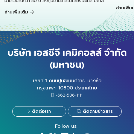
มายาวนานกว่า 50 ปี ลงทุนด้านเทคโนโลยีรีไซเคิล มีกำลัง
เนเธอร์แ
อ่านเพิ่ม
การผลิตเม็ดพลาสติกรีไซเคิลคุณภาพสูงทั้งหมดกว่า
อ่านเพิ่มเติม
แปรรูป แล
45,000 ตันต่อปีตั้งแต่ปี 2566
บริษัท เอสซีจี เคมิคอลส์ จำกัด
(มหาชน)
เลขที่ 1 ถนนปูนซิเมนต์ไทย บางซื่อ
กรุงเทพฯ 10800 ประเทศไทย
+662-586-1111
ติดต่อเรา
ติดตามข่าวสาร
Follow us :