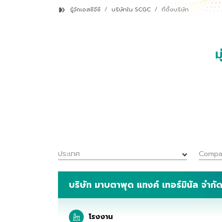
รู้จักเอสซีจีซี
บริษัทใน SCGC
ที่ตั้งบริษัท
ม
ประเทศ
Compa
บริษัท มาบตาพุด แทงค์ เทอร์มินัล จำก
โรงงาน