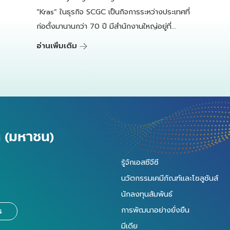
“Kras” ในธุรกิจ SCGC เป็นกิจการระหว่างประเทศที่
ก่อตั้งมานานกว่า 70 ปี มีสำนักงานใหญ่อยู่ที่
Volendam ประเทศเนเธอร์แลนด์ ประกอบธุรกิจด้าน
อ่านเพิ่มเติม
การรวบรวม คัดแยก แปรรูป และขนส่งวัสดุเหลือใช้
ัด (มหาชน)
รู้จักเอสซีจีซี
นวัตกรรมเคมีภัณฑ์และโซลูชันส์
นักลงทุนสัมพันธ์
การพัฒนาอย่างยั่งยืน
ร
มีเดีย