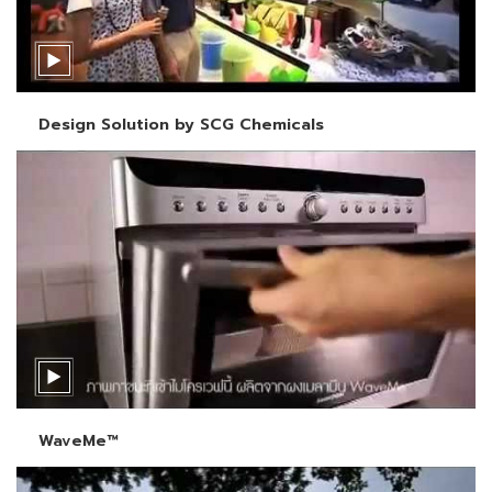
Design Solution by SCG Chemicals
WaveMe™