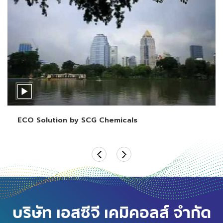
ECO Solution by SCG Chemicals
บริษัท เอสซีจี เคมิคอลส์ จำกัด