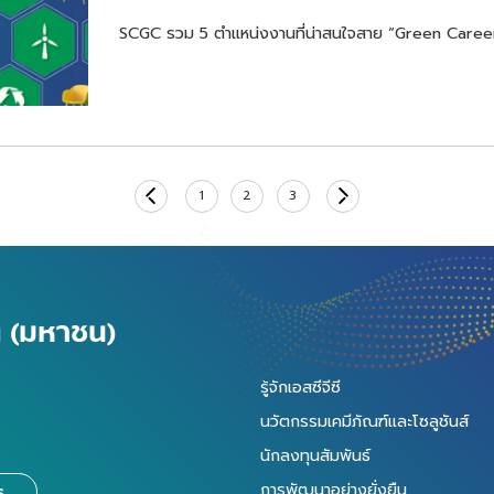
SCGC รวม 5 ตำแหน่งงานที่น่าสนใจสาย “Green Care
1
2
3
ัด (มหาชน)
รู้จักเอสซีจีซี
นวัตกรรมเคมีภัณฑ์และโซลูชันส์
นักลงทุนสัมพันธ์
การพัฒนาอย่างยั่งยืน
ร